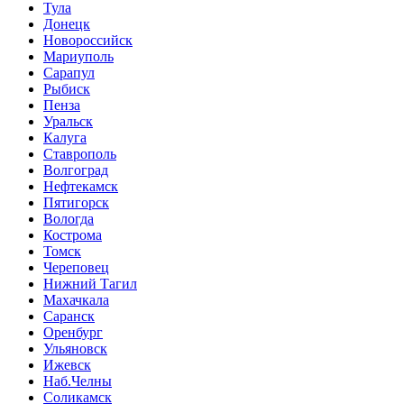
Тула
Донецк
Новороссийск
Мариуполь
Сарапул
Рыбиск
Пенза
Уральск
Калуга
Ставрополь
Волгоград
Нефтекамск
Пятигорск
Вологда
Кострома
Томск
Череповец
Нижний Тагил
Махачкала
Саранск
Оренбург
Ульяновск
Ижевск
Наб.Челны
Соликамск