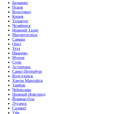
Балаково
Псков
Волгодрад
Киров
Тольятти
Челябинск
Нижний Талиг
Магнитогорск
Самара
Орел
Ухта
Иваново
Муром
Сочи
Астрахань
Санкт-Петербург
Волгодонск
Ханты Мансийск
Тамбов
Чебоксары
Нижний Новгород
Йошкар-Ола
Луганск
Салават
Уфа