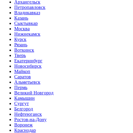
Архангельск
Петропавловск
Владикавказ
Казань
Сыктывкар
Москва
Нижнекамск
Курск
Рязань
Воткинск
Тверь
Екатеринбург
Новосибирск
Майкоп
Саратов
Альметьевск
Пермь
Великий Новгород
Камышин
Сургут
Белгород
Нефтеюганск
Ростов-на-Дону
Воронеж
Краснодар