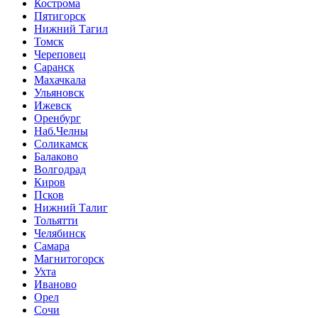
Кострома
Пятигорск
Нижний Тагил
Томск
Череповец
Саранск
Махачкала
Ульяновск
Ижевск
Оренбург
Наб.Челны
Соликамск
Балаково
Волгодрад
Киров
Псков
Нижний Талиг
Тольятти
Челябинск
Самара
Магнитогорск
Ухта
Иваново
Орел
Сочи