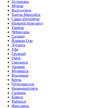
Астрахань
Муром
Волгодонск
Ханты Мансийск
Санкт-Петербург
Нижний Новгород
Тамбов
Чебоксары
Салават
Йошкар-Ола
Луганск
Уфа
Грозный
Омск
Смоленск
Арзамас
Мурманск
Владимир
Керчь
Петрозаводск
Нижневартовск
Сызрань
Брянск
Рыбинск
Ярославль