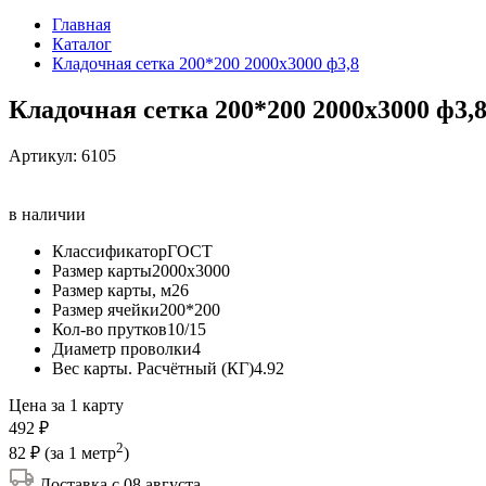
Главная
Каталог
Кладочная сетка 200*200 2000х3000 ф3,8
Кладочная сетка 200*200 2000х3000 ф3,
Артикул:
6105
в наличии
Классификатор
ГОСТ
Размер карты
2000х3000
Размер карты, м2
6
Размер ячейки
200*200
Кол-во прутков
10/15
Диаметр проволки
4
Вес карты. Расчётный (КГ)
4.92
Цена за 1 карту
492 ₽
2
82 ₽
(за 1 метр
)
Доставка с 08 августа