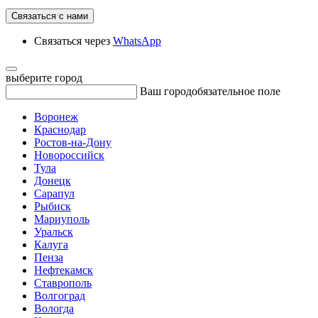
Связаться с нами
Связаться через
WhatsApp
выберите город
Ваш город
обязательное поле
Воронеж
Краснодар
Ростов-на-Дону
Новороссийск
Тула
Донецк
Сарапул
Рыбиск
Мариуполь
Уральск
Калуга
Пенза
Нефтекамск
Ставрополь
Волгоград
Вологда