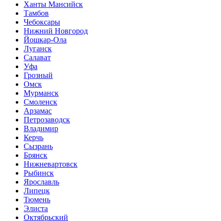
Ханты Мансийск
Тамбов
Чебоксары
Нижний Новгород
Йошкар-Ола
Луганск
Салават
Уфа
Грозный
Омск
Мурманск
Смоленск
Арзамас
Петрозаводск
Владимир
Керчь
Сызрань
Брянск
Нижневартовск
Рыбинск
Ярославль
Липецк
Тюмень
Элиста
Октябрьский