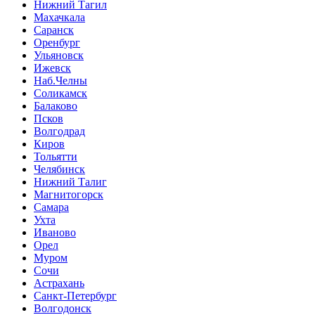
Нижний Тагил
Махачкала
Саранск
Оренбург
Ульяновск
Ижевск
Наб.Челны
Соликамск
Балаково
Псков
Волгодрад
Киров
Тольятти
Челябинск
Нижний Талиг
Магнитогорск
Самара
Ухта
Иваново
Орел
Муром
Сочи
Астрахань
Санкт-Петербург
Волгодонск