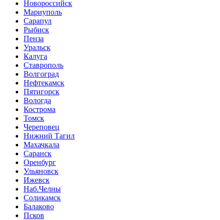
Новороссийск
Мариуполь
Сарапул
Рыбиск
Пенза
Уральск
Калуга
Ставрополь
Волгоград
Нефтекамск
Пятигорск
Вологда
Кострома
Томск
Череповец
Нижний Тагил
Махачкала
Саранск
Оренбург
Ульяновск
Ижевск
Наб.Челны
Соликамск
Балаково
Псков