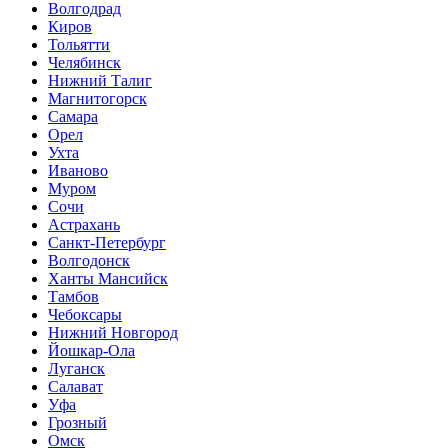
Волгодрад
Киров
Тольятти
Челябинск
Нижний Талиг
Магнитогорск
Самара
Орел
Ухта
Иваново
Муром
Сочи
Астрахань
Санкт-Петербург
Волгодонск
Ханты Мансийск
Тамбов
Чебоксары
Нижний Новгород
Йошкар-Ола
Луганск
Салават
Уфа
Грозный
Омск