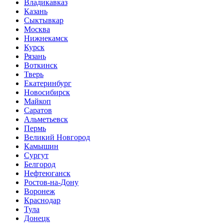
Владикавказ
Казань
Сыктывкар
Москва
Нижнекамск
Курск
Рязань
Воткинск
Тверь
Екатеринбург
Новосибирск
Майкоп
Саратов
Альметьевск
Пермь
Великий Новгород
Камышин
Сургут
Белгород
Нефтеюганск
Ростов-на-Дону
Воронеж
Краснодар
Тула
Донецк