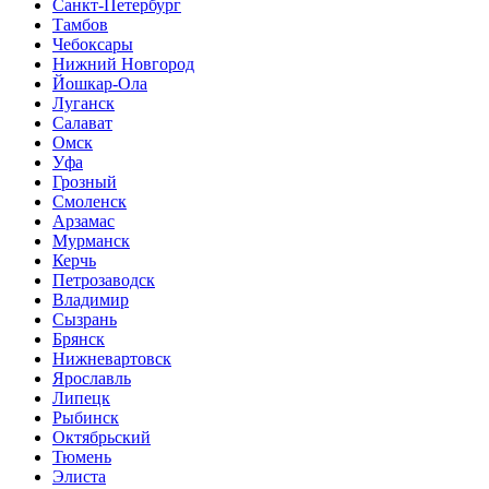
Санкт-Петербург
Тамбов
Чебоксары
Нижний Новгород
Йошкар-Ола
Луганск
Салават
Омск
Уфа
Грозный
Смоленск
Арзамас
Мурманск
Керчь
Петрозаводск
Владимир
Сызрань
Брянск
Нижневартовск
Ярославль
Липецк
Рыбинск
Октябрьский
Тюмень
Элиста