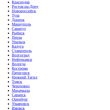
Краснодар
Ростов-на-Дону
Новороссийск
Тула
Донецк
Мариуполь
Сарапул
Рыбиск
Пенза
Уральск
Калуга
Ставрополь
Волгоград
Нефтекамск
Вологда
Кострома
Пятигорск
Нижний Тагил
Томск
Череповец
Махачкала
Саранск
Оренбург
Ульяновск
Ижевск