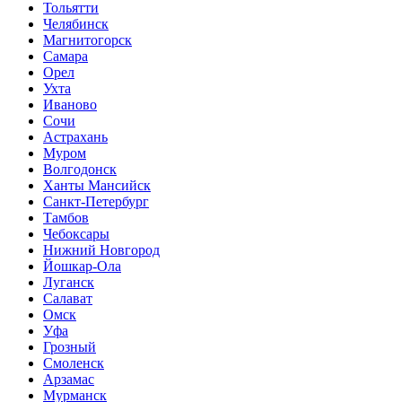
Тольятти
Челябинск
Магнитогорск
Самара
Орел
Ухта
Иваново
Сочи
Астрахань
Муром
Волгодонск
Ханты Мансийск
Санкт-Петербург
Тамбов
Чебоксары
Нижний Новгород
Йошкар-Ола
Луганск
Салават
Омск
Уфа
Грозный
Смоленск
Арзамас
Мурманск