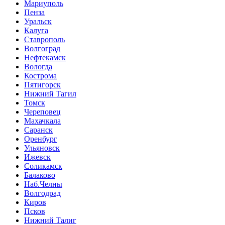
Мариуполь
Пенза
Уральск
Калуга
Ставрополь
Волгоград
Нефтекамск
Вологда
Кострома
Пятигорск
Нижний Тагил
Томск
Череповец
Махачкала
Саранск
Оренбург
Ульяновск
Ижевск
Соликамск
Балаково
Наб.Челны
Волгодрад
Киров
Псков
Нижний Талиг