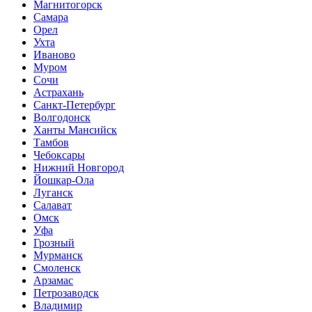
Магнитогорск
Самара
Орел
Ухта
Иваново
Муром
Сочи
Астрахань
Санкт-Петербург
Волгодонск
Ханты Мансийск
Тамбов
Чебоксары
Нижний Новгород
Йошкар-Ола
Луганск
Салават
Омск
Уфа
Грозный
Мурманск
Смоленск
Арзамас
Петрозаводск
Владимир