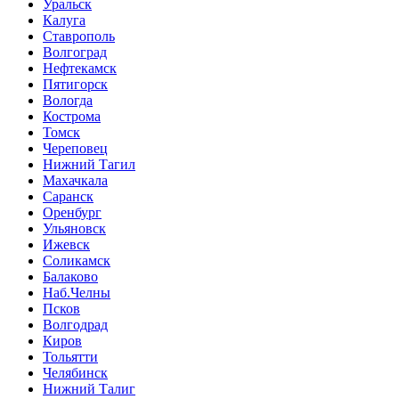
Уральск
Калуга
Ставрополь
Волгоград
Нефтекамск
Пятигорск
Вологда
Кострома
Томск
Череповец
Нижний Тагил
Махачкала
Саранск
Оренбург
Ульяновск
Ижевск
Соликамск
Балаково
Наб.Челны
Псков
Волгодрад
Киров
Тольятти
Челябинск
Нижний Талиг