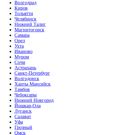
Волгодрад
Киров
Тольятти
Челябинск
Нижний Талиг
Магнитогорск
Самара
Орел
Ухта
Иваново
Муром
Сочи
Астрахань
Санкт-Петербург
Волгодонск
Ханты Мансийск
Тамбов
Чебоксары
Нижний Новгород
Йошкар-Ола
Луганск
Салават
Уфа
Грозный
Омск