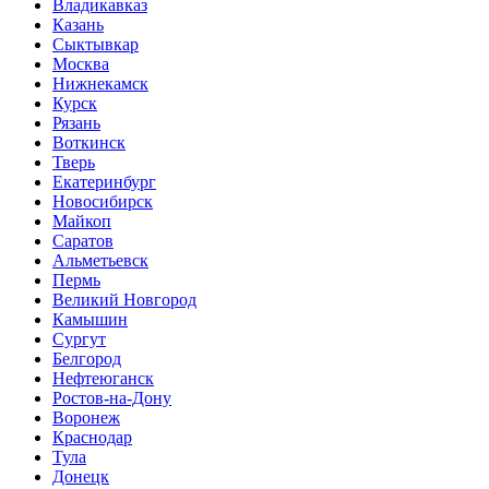
Владикавказ
Казань
Сыктывкар
Москва
Нижнекамск
Курск
Рязань
Воткинск
Тверь
Екатеринбург
Новосибирск
Майкоп
Саратов
Альметьевск
Пермь
Великий Новгород
Камышин
Сургут
Белгород
Нефтеюганск
Ростов-на-Дону
Воронеж
Краснодар
Тула
Донецк