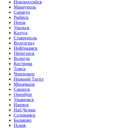
Новороссийск
Мариуполь
Сарапул
Рыбиск
Пенза
Уральск
Калуга
Ставрополь
Волгоград
Нефтекамск
Пятигорск
Вологда
Кострома
Томск
Череповец
Нижний Тагил
Махачкала
Саранск
Оренбург
Ульяновск
Ижевск
Наб.Челны
Соликамск
Балаково
Псков