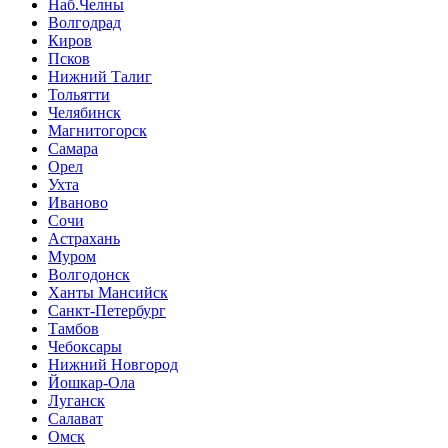
Наб.Челны
Волгодрад
Киров
Псков
Нижний Талиг
Тольятти
Челябинск
Магнитогорск
Самара
Орел
Ухта
Иваново
Сочи
Астрахань
Муром
Волгодонск
Ханты Мансийск
Санкт-Петербург
Тамбов
Чебоксары
Нижний Новгород
Йошкар-Ола
Луганск
Салават
Омск