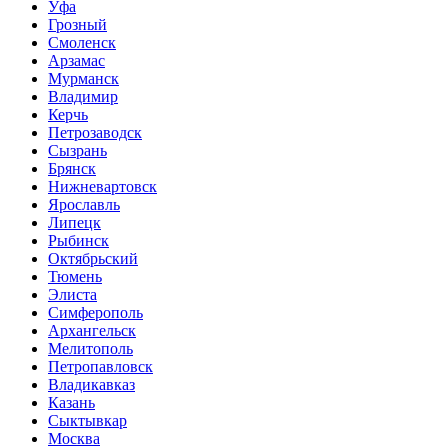
Уфа
Грозный
Смоленск
Арзамас
Мурманск
Владимир
Керчь
Петрозаводск
Сызрань
Брянск
Нижневартовск
Ярославль
Липецк
Рыбинск
Октябрьский
Тюмень
Элиста
Симферополь
Архангельск
Мелитополь
Петропавловск
Владикавказ
Казань
Сыктывкар
Москва