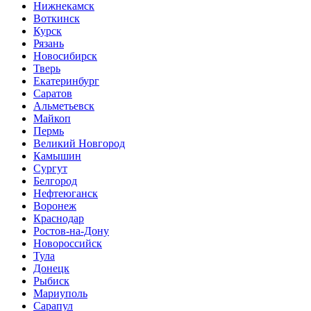
Нижнекамск
Воткинск
Курск
Рязань
Новосибирск
Тверь
Екатеринбург
Саратов
Альметьевск
Майкоп
Пермь
Великий Новгород
Камышин
Сургут
Белгород
Нефтеюганск
Воронеж
Краснодар
Ростов-на-Дону
Новороссийск
Тула
Донецк
Рыбиск
Мариуполь
Сарапул