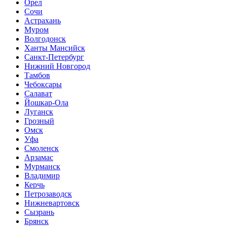
Орел
Сочи
Астрахань
Муром
Волгодонск
Ханты Мансийск
Санкт-Петербург
Нижний Новгород
Тамбов
Чебоксары
Салават
Йошкар-Ола
Луганск
Грозный
Омск
Уфа
Смоленск
Арзамас
Мурманск
Владимир
Керчь
Петрозаводск
Нижневартовск
Сызрань
Брянск