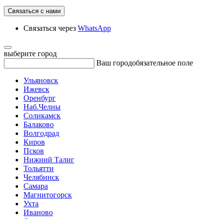
Связаться с нами
Связаться через
WhatsApp
выберите город
Ваш город
обязательное поле
Ульяновск
Ижевск
Оренбург
Наб.Челны
Соликамск
Балаково
Волгодрад
Киров
Псков
Нижний Талиг
Тольятти
Челябинск
Самара
Магнитогорск
Ухта
Иваново