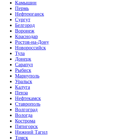
Камышин
Пермь
Нефтеюганск
Сургут
Белгород
Воронеж
Краснодар
Ростов-на-Дону
Новороссийск
Тула
Донецк
Сарапул
Рыбиск
Мариуполь
Уральск
Калуга
Пенза
Нефтекамск
Ставрополь
Волгоград
Вологда
Кострома
Пятигорск
Нижний Тагил
Томск