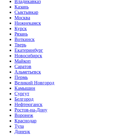
Владикавказ
Казань
Сыктывкар
Москва
Нижнекамск
Курск
Рязань
Воткинск
Тверь
Екатеринбург
Новосибирск
Майкоп
Саратов
Альметьевск
Пермь
Великий Новгород
Камышин
Сургут
Белгород
Нефтеюганск
Ростов-на-Дону
Воронеж
Краснодар
Тула
Донецк