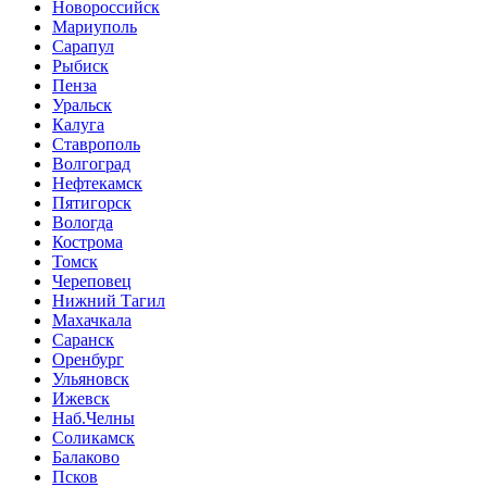
Новороссийск
Мариуполь
Сарапул
Рыбиск
Пенза
Уральск
Калуга
Ставрополь
Волгоград
Нефтекамск
Пятигорск
Вологда
Кострома
Томск
Череповец
Нижний Тагил
Махачкала
Саранск
Оренбург
Ульяновск
Ижевск
Наб.Челны
Соликамск
Балаково
Псков