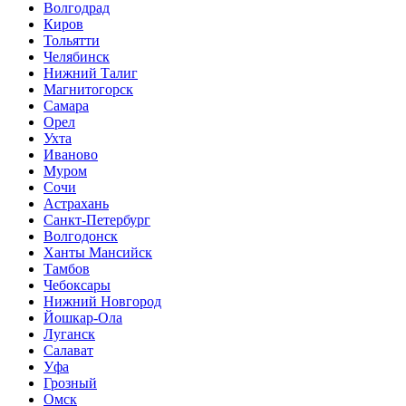
Волгодрад
Киров
Тольятти
Челябинск
Нижний Талиг
Магнитогорск
Самара
Орел
Ухта
Иваново
Муром
Сочи
Астрахань
Санкт-Петербург
Волгодонск
Ханты Мансийск
Тамбов
Чебоксары
Нижний Новгород
Йошкар-Ола
Луганск
Салават
Уфа
Грозный
Омск