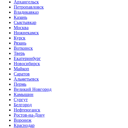
Архангельск
Петропавловск
Владикавказ
Казань
Сыктывкар
Москва
Нижнекамск
Курск
Рязань
Воткинск
Тверь
Екатеринбург
Новосибирск
Майкоп
Саратов
Альметьевск
Пермь
Великий Новгород
Камышин
Сургут
Белгород
Нефтеюганск
Ростов-на-Дону
Воронеж
Краснодар