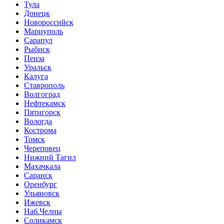
Тула
Донецк
Новороссийск
Мариуполь
Сарапул
Рыбиск
Пенза
Уральск
Калуга
Ставрополь
Волгоград
Нефтекамск
Пятигорск
Вологда
Кострома
Томск
Череповец
Нижний Тагил
Махачкала
Саранск
Оренбург
Ульяновск
Ижевск
Наб.Челны
Соликамск