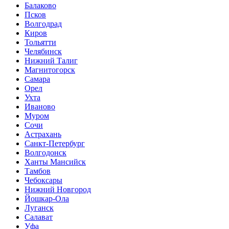
Балаково
Псков
Волгодрад
Киров
Тольятти
Челябинск
Нижний Талиг
Магнитогорск
Самара
Орел
Ухта
Иваново
Муром
Сочи
Астрахань
Санкт-Петербург
Волгодонск
Ханты Мансийск
Тамбов
Чебоксары
Нижний Новгород
Йошкар-Ола
Луганск
Салават
Уфа