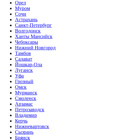
Орел
Муром
Сочи
Астрахань
Санкт-Петербург
Волгодонск
Ханты Мансийск
Чебоксары
Нижний Новгород
Тамбов
Салават
Йошкар-Ола
Луганск
Уфа
Грозный
Омск
Мурманск
Смоленск
Арзамас
Петрозаводск
Владимир
Керчь
Нижневартовск
Сызрань
Брянск