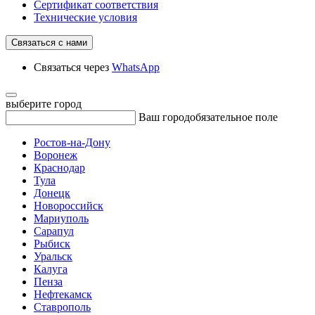
Сертификат соответствия
Технические условия
Связаться с нами
Связаться через
WhatsApp
выберите город
Ваш город
обязательное поле
Ростов-на-Дону
Воронеж
Краснодар
Тула
Донецк
Новороссийск
Мариуполь
Сарапул
Рыбиск
Уральск
Калуга
Пенза
Нефтекамск
Ставрополь