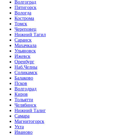
Волгоград
Пятигорск
Вологда
Кострома
Томск
Череповец
Нижний Тагил
Саранск
Махачкала
Ульяновск
Ижевск
Оренбург
Наб.Челны
Соликамск
Балаково
Псков
Волгодрад
Киров
Тольятти
Челябинск
Нижний Талиг
Самара
Магнитогорск
Ухта
Иваново