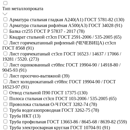
Тип металлопроката
Арматура стальная гладкая А240(А1) ГОСТ 5781-82 (
130
)
Арматура стальная рифлёная А500(А3) ГОСТ 34028 (
91
)
Балка ст255 ГОСТ Р 57837 - 2017 (
78
)
Квадрат стальной ст3сп ГОСТ 2591-2006 / 535-2005 (
65
)
Лист горячекатанный рифленый (ЧЕЧЕВИЦА) ст3сп
ГОСТ 8568 (
91
)
Лист горячекатаный ст3сп ГОСТ 16523 / 14637 / 17066 /
19281 / 5520. (
273
)
Лист оцинкованный ст08пс ГОСТ 19904-90 / 14918-80 /
9045-93 (
91
)
Лист просечно-вытяжной (
39
)
Лист холоднокатаный ст08пс ГОСТ 19904-90 / ГОСТ
16523-97 (
91
)
Отвод стальной П90 ГОСТ 17375 (
130
)
Полоса стальная ст3сп ГОСТ 103-2006 / 535-2005 (
65
)
Проволока стальная О-Ч ГОСТ 3282-74 (
78
)
Труба водогазопроводная ГОСТ 3262-75 (
78
)
Труба НКТ (
13
)
Труба профильная ГОСТ 13663-86 / 8645-68 / 8639-82 (
559
)
Труба электросварная круглая ГОСТ 10704-91 (
91
)