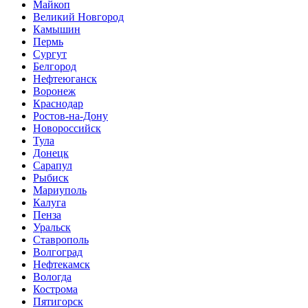
Майкоп
Великий Новгород
Камышин
Пермь
Сургут
Белгород
Нефтеюганск
Воронеж
Краснодар
Ростов-на-Дону
Новороссийск
Тула
Донецк
Сарапул
Рыбиск
Мариуполь
Калуга
Пенза
Уральск
Ставрополь
Волгоград
Нефтекамск
Вологда
Кострома
Пятигорск