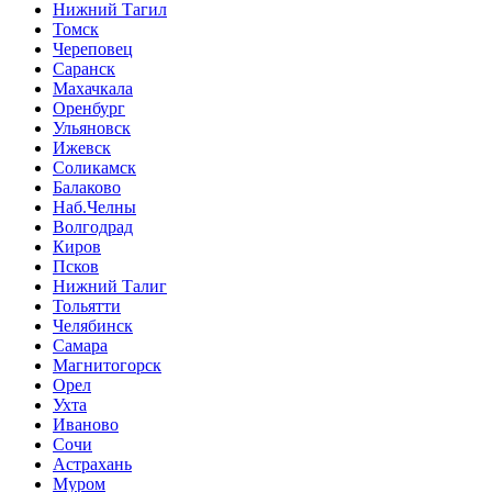
Нижний Тагил
Томск
Череповец
Саранск
Махачкала
Оренбург
Ульяновск
Ижевск
Соликамск
Балаково
Наб.Челны
Волгодрад
Киров
Псков
Нижний Талиг
Тольятти
Челябинск
Самара
Магнитогорск
Орел
Ухта
Иваново
Сочи
Астрахань
Муром