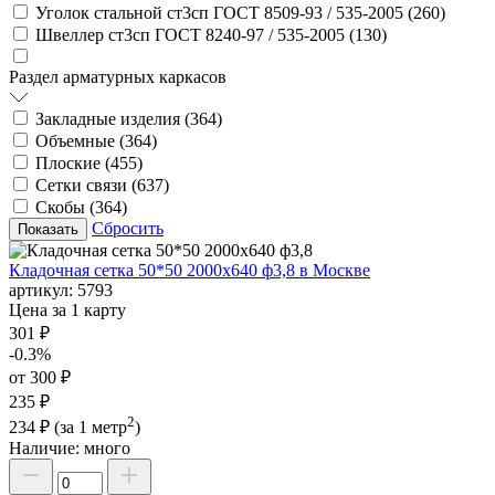
Уголок стальной ст3сп ГОСТ 8509-93 / 535-2005 (
260
)
Швеллер ст3сп ГОСТ 8240-97 / 535-2005 (
130
)
Раздел арматурных каркасов
Закладные изделия (
364
)
Объемные (
364
)
Плоские (
455
)
Сетки связи (
637
)
Скобы (
364
)
Сбросить
Кладочная сетка 50*50 2000х640 ф3,8 в Москве
артикул:
5793
Цена за 1 карту
301 ₽
-0.3%
от 300 ₽
235 ₽
2
234 ₽
(за 1 метр
)
Наличие:
много