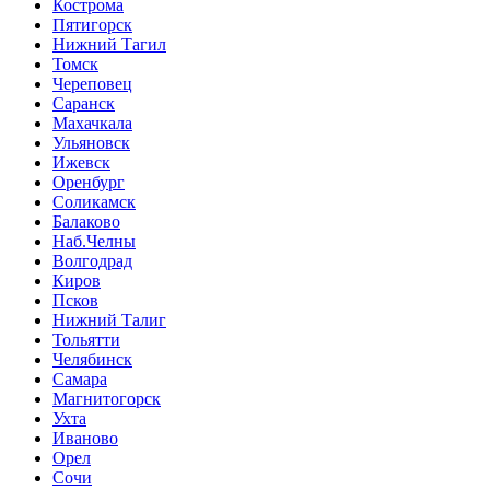
Кострома
Пятигорск
Нижний Тагил
Томск
Череповец
Саранск
Махачкала
Ульяновск
Ижевск
Оренбург
Соликамск
Балаково
Наб.Челны
Волгодрад
Киров
Псков
Нижний Талиг
Тольятти
Челябинск
Самара
Магнитогорск
Ухта
Иваново
Орел
Сочи