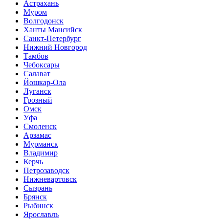
Астрахань
Муром
Волгодонск
Ханты Мансийск
Санкт-Петербург
Нижний Новгород
Тамбов
Чебоксары
Салават
Йошкар-Ола
Луганск
Грозный
Омск
Уфа
Смоленск
Арзамас
Мурманск
Владимир
Керчь
Петрозаводск
Нижневартовск
Сызрань
Брянск
Рыбинск
Ярославль