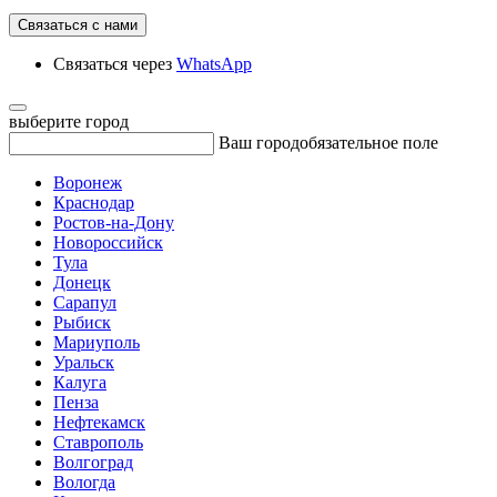
Связаться с нами
Связаться через
WhatsApp
выберите город
Ваш город
обязательное поле
Воронеж
Краснодар
Ростов-на-Дону
Новороссийск
Тула
Донецк
Сарапул
Рыбиск
Мариуполь
Уральск
Калуга
Пенза
Нефтекамск
Ставрополь
Волгоград
Вологда