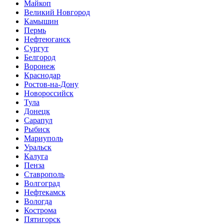
Майкоп
Великий Новгород
Камышин
Пермь
Нефтеюганск
Сургут
Белгород
Воронеж
Краснодар
Ростов-на-Дону
Новороссийск
Тула
Донецк
Сарапул
Рыбиск
Мариуполь
Уральск
Калуга
Пенза
Ставрополь
Волгоград
Нефтекамск
Вологда
Кострома
Пятигорск