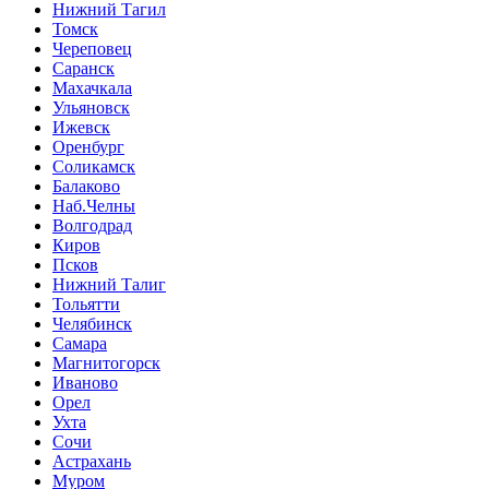
Нижний Тагил
Томск
Череповец
Саранск
Махачкала
Ульяновск
Ижевск
Оренбург
Соликамск
Балаково
Наб.Челны
Волгодрад
Киров
Псков
Нижний Талиг
Тольятти
Челябинск
Самара
Магнитогорск
Иваново
Орел
Ухта
Сочи
Астрахань
Муром