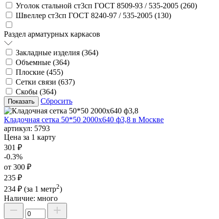
Уголок стальной ст3сп ГОСТ 8509-93 / 535-2005 (
260
)
Швеллер ст3сп ГОСТ 8240-97 / 535-2005 (
130
)
Раздел арматурных каркасов
Закладные изделия (
364
)
Объемные (
364
)
Плоские (
455
)
Сетки связи (
637
)
Скобы (
364
)
Сбросить
Кладочная сетка 50*50 2000х640 ф3,8 в Москве
артикул:
5793
Цена за 1 карту
301 ₽
-0.3%
от 300 ₽
235 ₽
2
234 ₽
(за 1 метр
)
Наличие:
много