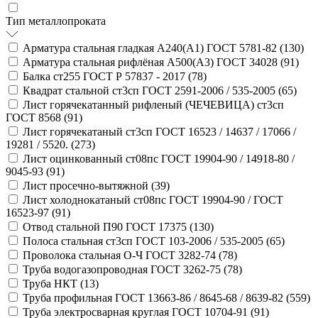
Тип металлопроката
Арматура стальная гладкая А240(А1) ГОСТ 5781-82 (
130
)
Арматура стальная рифлёная А500(А3) ГОСТ 34028 (
91
)
Балка ст255 ГОСТ Р 57837 - 2017 (
78
)
Квадрат стальной ст3сп ГОСТ 2591-2006 / 535-2005 (
65
)
Лист горячекатанный рифленый (ЧЕЧЕВИЦА) ст3сп
ГОСТ 8568 (
91
)
Лист горячекатаный ст3сп ГОСТ 16523 / 14637 / 17066 /
19281 / 5520. (
273
)
Лист оцинкованный ст08пс ГОСТ 19904-90 / 14918-80 /
9045-93 (
91
)
Лист просечно-вытяжной (
39
)
Лист холоднокатаный ст08пс ГОСТ 19904-90 / ГОСТ
16523-97 (
91
)
Отвод стальной П90 ГОСТ 17375 (
130
)
Полоса стальная ст3сп ГОСТ 103-2006 / 535-2005 (
65
)
Проволока стальная О-Ч ГОСТ 3282-74 (
78
)
Труба водогазопроводная ГОСТ 3262-75 (
78
)
Труба НКТ (
13
)
Труба профильная ГОСТ 13663-86 / 8645-68 / 8639-82 (
559
)
Труба электросварная круглая ГОСТ 10704-91 (
91
)