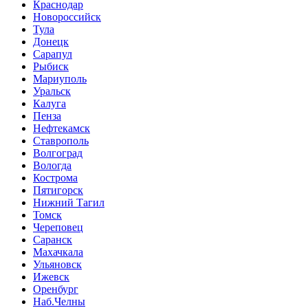
Краснодар
Новороссийск
Тула
Донецк
Сарапул
Рыбиск
Мариуполь
Уральск
Калуга
Пенза
Нефтекамск
Ставрополь
Волгоград
Вологда
Кострома
Пятигорск
Нижний Тагил
Томск
Череповец
Саранск
Махачкала
Ульяновск
Ижевск
Оренбург
Наб.Челны