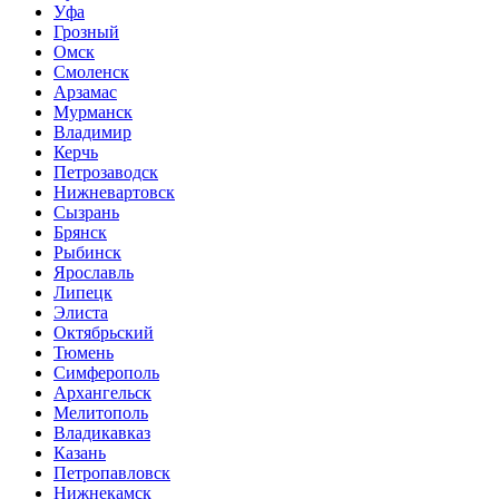
Уфа
Грозный
Омск
Смоленск
Арзамас
Мурманск
Владимир
Керчь
Петрозаводск
Нижневартовск
Сызрань
Брянск
Рыбинск
Ярославль
Липецк
Элиста
Октябрьский
Тюмень
Симферополь
Архангельск
Мелитополь
Владикавказ
Казань
Петропавловск
Нижнекамск