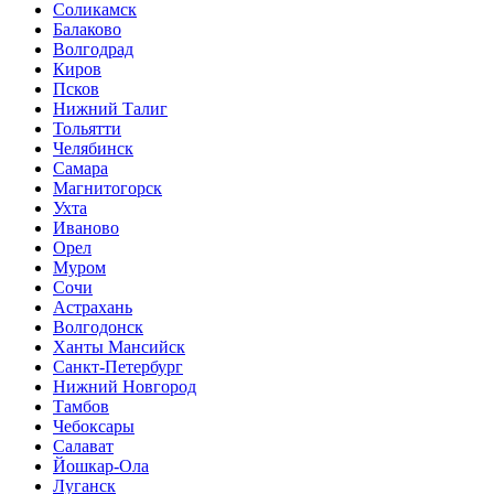
Соликамск
Балаково
Волгодрад
Киров
Псков
Нижний Талиг
Тольятти
Челябинск
Самара
Магнитогорск
Ухта
Иваново
Орел
Муром
Сочи
Астрахань
Волгодонск
Ханты Мансийск
Санкт-Петербург
Нижний Новгород
Тамбов
Чебоксары
Салават
Йошкар-Ола
Луганск