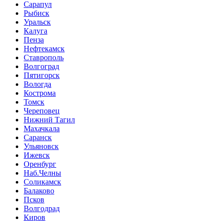
Сарапул
Рыбиск
Уральск
Калуга
Пенза
Нефтекамск
Ставрополь
Волгоград
Пятигорск
Вологда
Кострома
Томск
Череповец
Нижний Тагил
Махачкала
Саранск
Ульяновск
Ижевск
Оренбург
Наб.Челны
Соликамск
Балаково
Псков
Волгодрад
Киров