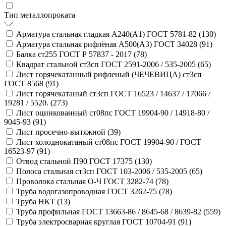
Тип металлопроката
Арматура стальная гладкая А240(А1) ГОСТ 5781-82 (
130
)
Арматура стальная рифлёная А500(А3) ГОСТ 34028 (
91
)
Балка ст255 ГОСТ Р 57837 - 2017 (
78
)
Квадрат стальной ст3сп ГОСТ 2591-2006 / 535-2005 (
65
)
Лист горячекатанный рифленый (ЧЕЧЕВИЦА) ст3сп
ГОСТ 8568 (
91
)
Лист горячекатаный ст3сп ГОСТ 16523 / 14637 / 17066 /
19281 / 5520. (
273
)
Лист оцинкованный ст08пс ГОСТ 19904-90 / 14918-80 /
9045-93 (
91
)
Лист просечно-вытяжной (
39
)
Лист холоднокатаный ст08пс ГОСТ 19904-90 / ГОСТ
16523-97 (
91
)
Отвод стальной П90 ГОСТ 17375 (
130
)
Полоса стальная ст3сп ГОСТ 103-2006 / 535-2005 (
65
)
Проволока стальная О-Ч ГОСТ 3282-74 (
78
)
Труба водогазопроводная ГОСТ 3262-75 (
78
)
Труба НКТ (
13
)
Труба профильная ГОСТ 13663-86 / 8645-68 / 8639-82 (
559
)
Труба электросварная круглая ГОСТ 10704-91 (
91
)