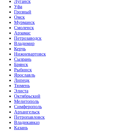
Луганск
Уфа
Грозный
Омск
Мурманск
Смоленск
Арзамас
Петрозаводск
Владимир
Керчь
Нижневартовск
Сызрань
Брянск
Рыбинск
Ярославль
Липецк
Тюмень
Элиста
Октябрьский
Мелитополь
Симферополь
Архангельск
Петропавловск
Владикавказ
Казань