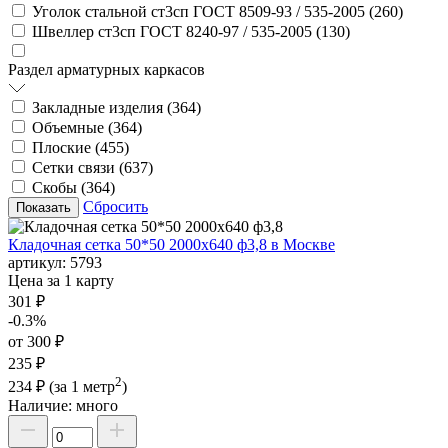
Уголок стальной ст3сп ГОСТ 8509-93 / 535-2005 (
260
)
Швеллер ст3сп ГОСТ 8240-97 / 535-2005 (
130
)
Раздел арматурных каркасов
Закладные изделия (
364
)
Объемные (
364
)
Плоские (
455
)
Сетки связи (
637
)
Скобы (
364
)
Сбросить
Кладочная сетка 50*50 2000х640 ф3,8 в Москве
артикул:
5793
Цена за 1 карту
301 ₽
-0.3%
от 300 ₽
235 ₽
2
234 ₽
(за 1 метр
)
Наличие:
много