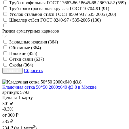
Труба профильная ГОСТ 13663-86 / 8645-68 / 8639-82 (
559
)
Труба электросварная круглая ГОСТ 10704-91 (
91
)
Уголок стальной ст3сп ГОСТ 8509-93 / 535-2005 (
260
)
Швеллер ст3сп ГОСТ 8240-97 / 535-2005 (
130
)
Раздел арматурных каркасов
Закладные изделия (
364
)
Объемные (
364
)
Плоские (
455
)
Сетки связи (
637
)
Скобы (
364
)
Сбросить
Кладочная сетка 50*50 2000х640 ф3,8 в Москве
артикул:
5793
Цена за 1 карту
301 ₽
-0.3%
от 300 ₽
235 ₽
2
234 ₽
(за 1 метр
)