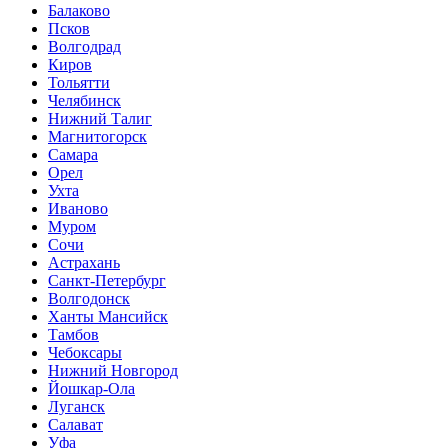
Балаково
Псков
Волгодрад
Киров
Тольятти
Челябинск
Нижний Талиг
Магнитогорск
Самара
Орел
Ухта
Иваново
Муром
Сочи
Астрахань
Санкт-Петербург
Волгодонск
Ханты Мансийск
Тамбов
Чебоксары
Нижний Новгород
Йошкар-Ола
Луганск
Салават
Уфа