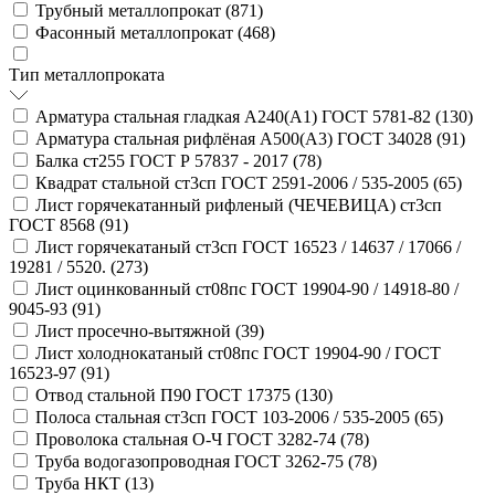
Трубный металлопрокат (
871
)
Фасонный металлопрокат (
468
)
Тип металлопроката
Арматура стальная гладкая А240(А1) ГОСТ 5781-82 (
130
)
Арматура стальная рифлёная А500(А3) ГОСТ 34028 (
91
)
Балка ст255 ГОСТ Р 57837 - 2017 (
78
)
Квадрат стальной ст3сп ГОСТ 2591-2006 / 535-2005 (
65
)
Лист горячекатанный рифленый (ЧЕЧЕВИЦА) ст3сп
ГОСТ 8568 (
91
)
Лист горячекатаный ст3сп ГОСТ 16523 / 14637 / 17066 /
19281 / 5520. (
273
)
Лист оцинкованный ст08пс ГОСТ 19904-90 / 14918-80 /
9045-93 (
91
)
Лист просечно-вытяжной (
39
)
Лист холоднокатаный ст08пс ГОСТ 19904-90 / ГОСТ
16523-97 (
91
)
Отвод стальной П90 ГОСТ 17375 (
130
)
Полоса стальная ст3сп ГОСТ 103-2006 / 535-2005 (
65
)
Проволока стальная О-Ч ГОСТ 3282-74 (
78
)
Труба водогазопроводная ГОСТ 3262-75 (
78
)
Труба НКТ (
13
)