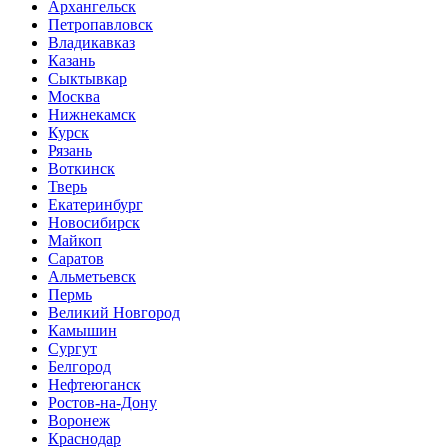
Архангельск
Петропавловск
Владикавказ
Казань
Сыктывкар
Москва
Нижнекамск
Курск
Рязань
Воткинск
Тверь
Екатеринбург
Новосибирск
Майкоп
Саратов
Альметьевск
Пермь
Великий Новгород
Камышин
Сургут
Белгород
Нефтеюганск
Ростов-на-Дону
Воронеж
Краснодар