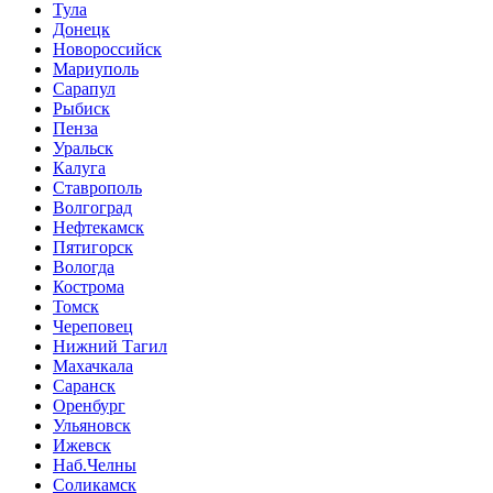
Тула
Донецк
Новороссийск
Мариуполь
Сарапул
Рыбиск
Пенза
Уральск
Калуга
Ставрополь
Волгоград
Нефтекамск
Пятигорск
Вологда
Кострома
Томск
Череповец
Нижний Тагил
Махачкала
Саранск
Оренбург
Ульяновск
Ижевск
Наб.Челны
Соликамск