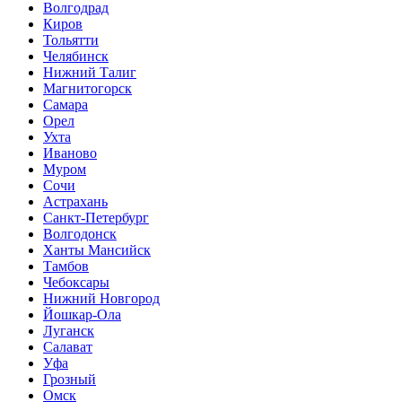
Волгодрад
Киров
Тольятти
Челябинск
Нижний Талиг
Магнитогорск
Самара
Орел
Ухта
Иваново
Муром
Сочи
Астрахань
Санкт-Петербург
Волгодонск
Ханты Мансийск
Тамбов
Чебоксары
Нижний Новгород
Йошкар-Ола
Луганск
Салават
Уфа
Грозный
Омск