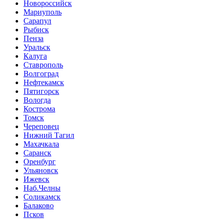
Новороссийск
Мариуполь
Сарапул
Рыбиск
Пенза
Уральск
Калуга
Ставрополь
Волгоград
Нефтекамск
Пятигорск
Вологда
Кострома
Томск
Череповец
Нижний Тагил
Махачкала
Саранск
Оренбург
Ульяновск
Ижевск
Наб.Челны
Соликамск
Балаково
Псков