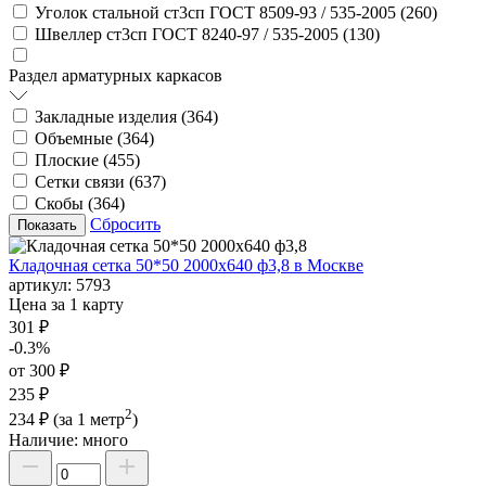
Уголок стальной ст3сп ГОСТ 8509-93 / 535-2005 (
260
)
Швеллер ст3сп ГОСТ 8240-97 / 535-2005 (
130
)
Раздел арматурных каркасов
Закладные изделия (
364
)
Объемные (
364
)
Плоские (
455
)
Сетки связи (
637
)
Скобы (
364
)
Сбросить
Кладочная сетка 50*50 2000х640 ф3,8 в Москве
артикул:
5793
Цена за 1 карту
301 ₽
-0.3%
от 300 ₽
235 ₽
2
234 ₽
(за 1 метр
)
Наличие:
много