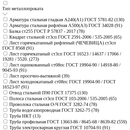
Тип металлопроката
Арматура стальная гладкая А240(А1) ГОСТ 5781-82 (
130
)
Арматура стальная рифлёная А500(А3) ГОСТ 34028 (
91
)
Балка ст255 ГОСТ Р 57837 - 2017 (
78
)
Квадрат стальной ст3сп ГОСТ 2591-2006 / 535-2005 (
65
)
Лист горячекатанный рифленый (ЧЕЧЕВИЦА) ст3сп
ГОСТ 8568 (
91
)
Лист горячекатаный ст3сп ГОСТ 16523 / 14637 / 17066 /
19281 / 5520. (
273
)
Лист оцинкованный ст08пс ГОСТ 19904-90 / 14918-80 /
9045-93 (
91
)
Лист просечно-вытяжной (
39
)
Лист холоднокатаный ст08пс ГОСТ 19904-90 / ГОСТ
16523-97 (
91
)
Отвод стальной П90 ГОСТ 17375 (
130
)
Полоса стальная ст3сп ГОСТ 103-2006 / 535-2005 (
65
)
Проволока стальная О-Ч ГОСТ 3282-74 (
78
)
Труба водогазопроводная ГОСТ 3262-75 (
78
)
Труба НКТ (
13
)
Труба профильная ГОСТ 13663-86 / 8645-68 / 8639-82 (
559
)
Труба электросварная круглая ГОСТ 10704-91 (
91
)