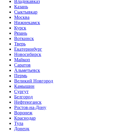
Владикавказ
Казань
Сыктывкар
Москва
Нижнекамск
Курск
Рязань
Воткинск
Тверь
Екатеринбург
Новосибирск
Майкоп
Саратов
Альметьевск
Пермь
Великий Новгород
Камышин
Сургут
Белгород
Нефтеюганск
Ростов-на-Дону
Воронеж
Краснодар
Тула
Донецк