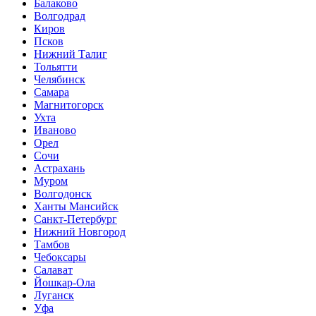
Балаково
Волгодрад
Киров
Псков
Нижний Талиг
Тольятти
Челябинск
Самара
Магнитогорск
Ухта
Иваново
Орел
Сочи
Астрахань
Муром
Волгодонск
Ханты Мансийск
Санкт-Петербург
Нижний Новгород
Тамбов
Чебоксары
Салават
Йошкар-Ола
Луганск
Уфа