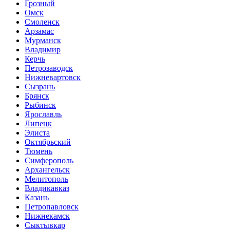
Грозный
Омск
Смоленск
Арзамас
Мурманск
Владимир
Керчь
Петрозаводск
Нижневартовск
Сызрань
Брянск
Рыбинск
Ярославль
Липецк
Элиста
Октябрьский
Тюмень
Симферополь
Архангельск
Мелитополь
Владикавказ
Казань
Петропавловск
Нижнекамск
Сыктывкар