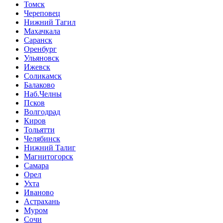
Томск
Череповец
Нижний Тагил
Махачкала
Саранск
Оренбург
Ульяновск
Ижевск
Соликамск
Балаково
Наб.Челны
Псков
Волгодрад
Киров
Тольятти
Челябинск
Нижний Талиг
Магнитогорск
Самара
Орел
Ухта
Иваново
Астрахань
Муром
Сочи