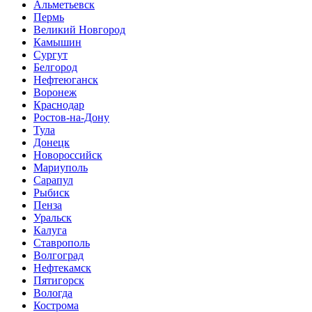
Альметьевск
Пермь
Великий Новгород
Камышин
Сургут
Белгород
Нефтеюганск
Воронеж
Краснодар
Ростов-на-Дону
Тула
Донецк
Новороссийск
Мариуполь
Сарапул
Рыбиск
Пенза
Уральск
Калуга
Ставрополь
Волгоград
Нефтекамск
Пятигорск
Вологда
Кострома