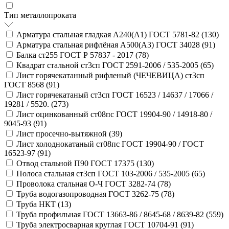
Тип металлопроката
Арматура стальная гладкая А240(А1) ГОСТ 5781-82 (
130
)
Арматура стальная рифлёная А500(А3) ГОСТ 34028 (
91
)
Балка ст255 ГОСТ Р 57837 - 2017 (
78
)
Квадрат стальной ст3сп ГОСТ 2591-2006 / 535-2005 (
65
)
Лист горячекатанный рифленый (ЧЕЧЕВИЦА) ст3сп
ГОСТ 8568 (
91
)
Лист горячекатаный ст3сп ГОСТ 16523 / 14637 / 17066 /
19281 / 5520. (
273
)
Лист оцинкованный ст08пс ГОСТ 19904-90 / 14918-80 /
9045-93 (
91
)
Лист просечно-вытяжной (
39
)
Лист холоднокатаный ст08пс ГОСТ 19904-90 / ГОСТ
16523-97 (
91
)
Отвод стальной П90 ГОСТ 17375 (
130
)
Полоса стальная ст3сп ГОСТ 103-2006 / 535-2005 (
65
)
Проволока стальная О-Ч ГОСТ 3282-74 (
78
)
Труба водогазопроводная ГОСТ 3262-75 (
78
)
Труба НКТ (
13
)
Труба профильная ГОСТ 13663-86 / 8645-68 / 8639-82 (
559
)
Труба электросварная круглая ГОСТ 10704-91 (
91
)