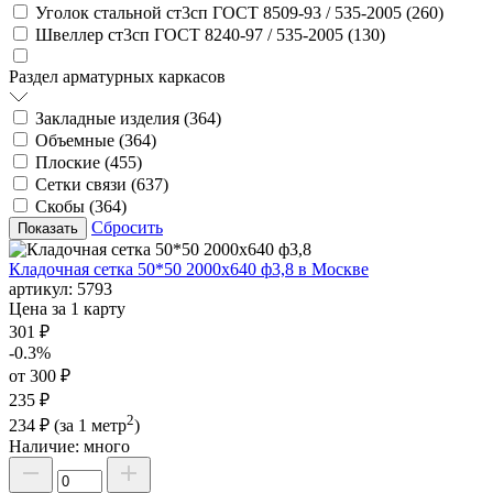
Уголок стальной ст3сп ГОСТ 8509-93 / 535-2005 (
260
)
Швеллер ст3сп ГОСТ 8240-97 / 535-2005 (
130
)
Раздел арматурных каркасов
Закладные изделия (
364
)
Объемные (
364
)
Плоские (
455
)
Сетки связи (
637
)
Скобы (
364
)
Сбросить
Кладочная сетка 50*50 2000х640 ф3,8 в Москве
артикул:
5793
Цена за 1 карту
301 ₽
-0.3%
от 300 ₽
235 ₽
2
234 ₽
(за 1 метр
)
Наличие:
много