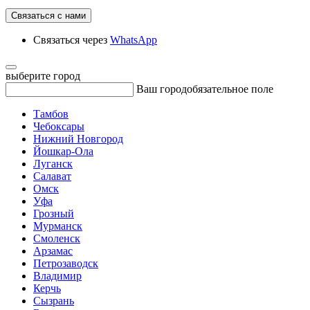
Связаться с нами
Связаться через
WhatsApp
выберите город
Ваш город
обязательное поле
Тамбов
Чебоксары
Нижний Новгород
Йошкар-Ола
Луганск
Салават
Омск
Уфа
Грозный
Мурманск
Смоленск
Арзамас
Петрозаводск
Владимир
Керчь
Сызрань