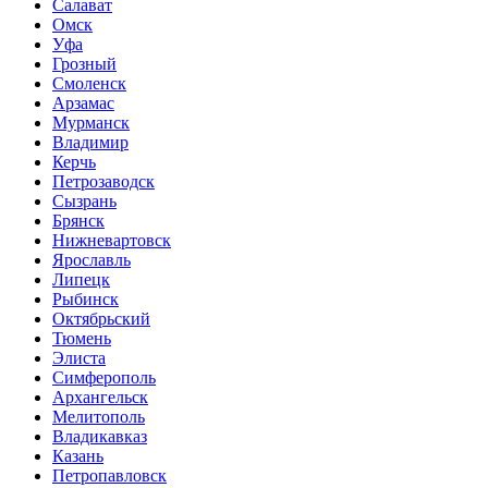
Салават
Омск
Уфа
Грозный
Смоленск
Арзамас
Мурманск
Владимир
Керчь
Петрозаводск
Сызрань
Брянск
Нижневартовск
Ярославль
Липецк
Рыбинск
Октябрьский
Тюмень
Элиста
Симферополь
Архангельск
Мелитополь
Владикавказ
Казань
Петропавловск