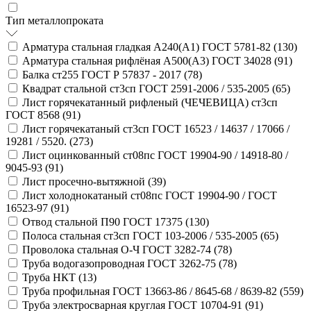
Тип металлопроката
Арматура стальная гладкая А240(А1) ГОСТ 5781-82 (
130
)
Арматура стальная рифлёная А500(А3) ГОСТ 34028 (
91
)
Балка ст255 ГОСТ Р 57837 - 2017 (
78
)
Квадрат стальной ст3сп ГОСТ 2591-2006 / 535-2005 (
65
)
Лист горячекатанный рифленый (ЧЕЧЕВИЦА) ст3сп
ГОСТ 8568 (
91
)
Лист горячекатаный ст3сп ГОСТ 16523 / 14637 / 17066 /
19281 / 5520. (
273
)
Лист оцинкованный ст08пс ГОСТ 19904-90 / 14918-80 /
9045-93 (
91
)
Лист просечно-вытяжной (
39
)
Лист холоднокатаный ст08пс ГОСТ 19904-90 / ГОСТ
16523-97 (
91
)
Отвод стальной П90 ГОСТ 17375 (
130
)
Полоса стальная ст3сп ГОСТ 103-2006 / 535-2005 (
65
)
Проволока стальная О-Ч ГОСТ 3282-74 (
78
)
Труба водогазопроводная ГОСТ 3262-75 (
78
)
Труба НКТ (
13
)
Труба профильная ГОСТ 13663-86 / 8645-68 / 8639-82 (
559
)
Труба электросварная круглая ГОСТ 10704-91 (
91
)