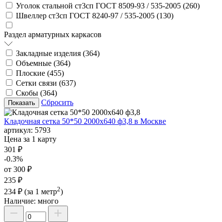
Уголок стальной ст3сп ГОСТ 8509-93 / 535-2005 (
260
)
Швеллер ст3сп ГОСТ 8240-97 / 535-2005 (
130
)
Раздел арматурных каркасов
Закладные изделия (
364
)
Объемные (
364
)
Плоские (
455
)
Сетки связи (
637
)
Скобы (
364
)
Сбросить
Кладочная сетка 50*50 2000х640 ф3,8 в Москве
артикул:
5793
Цена за 1 карту
301 ₽
-0.3%
от 300 ₽
235 ₽
2
234 ₽
(за 1 метр
)
Наличие:
много