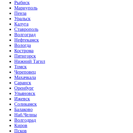
Рыбиск
Мариуполь
Пенза
Уральск
Калуга
Ставрополь
Волгоград
Нефтекамск
Вологда
Кострома
Пятигорск
Нижний Тагил
Томск
Череповец
Махачкала
Саранск
Оренбург
Ульяновск
Ижевск
Соликамск
Балаково
Наб.Челны
Волгодрад
Киров
Псков