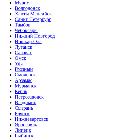
Муром
Волгодонск
Ханты Мансийск
Санкт-Петербург
Тамбов
Чебоксары
Нижний Новгород
Йошкар-Ола
Луганск
Салават
Омск
Уфа
Грозный
Смоленск
Арзамас
Мурманск
Керчь
Петрозаводск
Владимир
Сызрань
Брянск
Нижневартовск
Ярославль
Липецк
Рыбинск