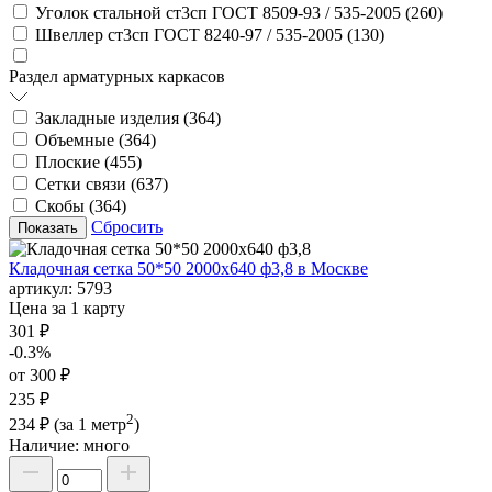
Уголок стальной ст3сп ГОСТ 8509-93 / 535-2005 (
260
)
Швеллер ст3сп ГОСТ 8240-97 / 535-2005 (
130
)
Раздел арматурных каркасов
Закладные изделия (
364
)
Объемные (
364
)
Плоские (
455
)
Сетки связи (
637
)
Скобы (
364
)
Сбросить
Кладочная сетка 50*50 2000х640 ф3,8 в Москве
артикул:
5793
Цена за 1 карту
301 ₽
-0.3%
от 300 ₽
235 ₽
2
234 ₽
(за 1 метр
)
Наличие:
много