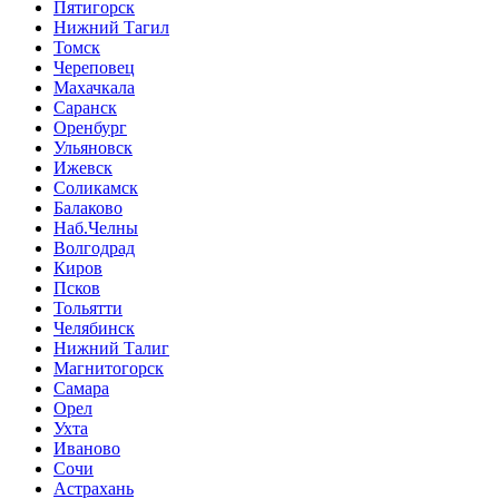
Пятигорск
Нижний Тагил
Томск
Череповец
Махачкала
Саранск
Оренбург
Ульяновск
Ижевск
Соликамск
Балаково
Наб.Челны
Волгодрад
Киров
Псков
Тольятти
Челябинск
Нижний Талиг
Магнитогорск
Самара
Орел
Ухта
Иваново
Сочи
Астрахань