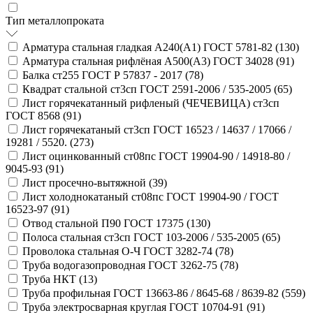
Тип металлопроката
Арматура стальная гладкая А240(А1) ГОСТ 5781-82 (
130
)
Арматура стальная рифлёная А500(А3) ГОСТ 34028 (
91
)
Балка ст255 ГОСТ Р 57837 - 2017 (
78
)
Квадрат стальной ст3сп ГОСТ 2591-2006 / 535-2005 (
65
)
Лист горячекатанный рифленый (ЧЕЧЕВИЦА) ст3сп
ГОСТ 8568 (
91
)
Лист горячекатаный ст3сп ГОСТ 16523 / 14637 / 17066 /
19281 / 5520. (
273
)
Лист оцинкованный ст08пс ГОСТ 19904-90 / 14918-80 /
9045-93 (
91
)
Лист просечно-вытяжной (
39
)
Лист холоднокатаный ст08пс ГОСТ 19904-90 / ГОСТ
16523-97 (
91
)
Отвод стальной П90 ГОСТ 17375 (
130
)
Полоса стальная ст3сп ГОСТ 103-2006 / 535-2005 (
65
)
Проволока стальная О-Ч ГОСТ 3282-74 (
78
)
Труба водогазопроводная ГОСТ 3262-75 (
78
)
Труба НКТ (
13
)
Труба профильная ГОСТ 13663-86 / 8645-68 / 8639-82 (
559
)
Труба электросварная круглая ГОСТ 10704-91 (
91
)