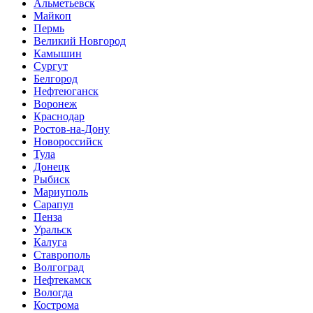
Альметьевск
Майкоп
Пермь
Великий Новгород
Камышин
Сургут
Белгород
Нефтеюганск
Воронеж
Краснодар
Ростов-на-Дону
Новороссийск
Тула
Донецк
Рыбиск
Мариуполь
Сарапул
Пенза
Уральск
Калуга
Ставрополь
Волгоград
Нефтекамск
Вологда
Кострома