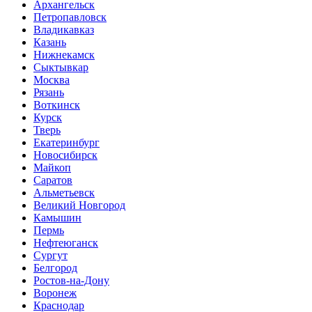
Архангельск
Петропавловск
Владикавказ
Казань
Нижнекамск
Сыктывкар
Москва
Рязань
Воткинск
Курск
Тверь
Екатеринбург
Новосибирск
Майкоп
Саратов
Альметьевск
Великий Новгород
Камышин
Пермь
Нефтеюганск
Сургут
Белгород
Ростов-на-Дону
Воронеж
Краснодар