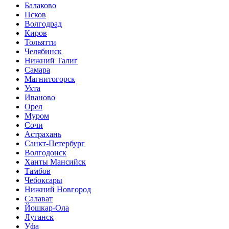
Балаково
Псков
Волгодрад
Киров
Тольятти
Челябинск
Нижний Талиг
Самара
Магнитогорск
Ухта
Иваново
Орел
Муром
Сочи
Астрахань
Санкт-Петербург
Волгодонск
Ханты Мансийск
Тамбов
Чебоксары
Нижний Новгород
Салават
Йошкар-Ола
Луганск
Уфа