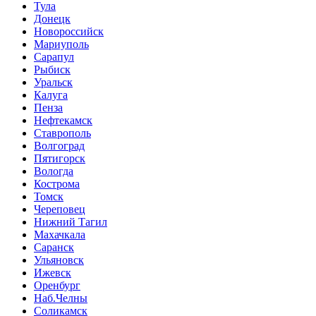
Тула
Донецк
Новороссийск
Мариуполь
Сарапул
Рыбиск
Уральск
Калуга
Пенза
Нефтекамск
Ставрополь
Волгоград
Пятигорск
Вологда
Кострома
Томск
Череповец
Нижний Тагил
Махачкала
Саранск
Ульяновск
Ижевск
Оренбург
Наб.Челны
Соликамск