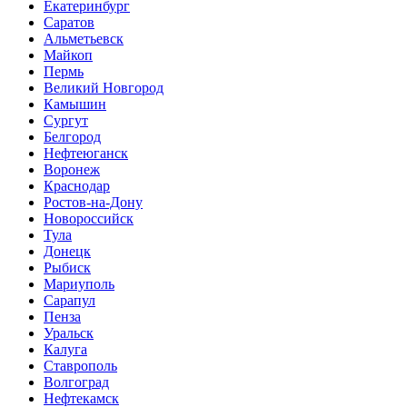
Екатеринбург
Саратов
Альметьевск
Майкоп
Пермь
Великий Новгород
Камышин
Сургут
Белгород
Нефтеюганск
Воронеж
Краснодар
Ростов-на-Дону
Новороссийск
Тула
Донецк
Рыбиск
Мариуполь
Сарапул
Пенза
Уральск
Калуга
Ставрополь
Волгоград
Нефтекамск