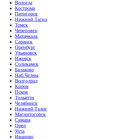
Вологда
Кострома
Пятигорск
Нижний Тагил
Томск
Череповец
Махачкала
Саранск
Оренбург
Ульяновск
Ижевск
Соликамск
Балаково
Наб.Челны
Волгодрад
Киров
Псков
Тольятти
Челябинск
Нижний Талиг
Магнитогорск
Самара
Орел
Ухта
Иваново