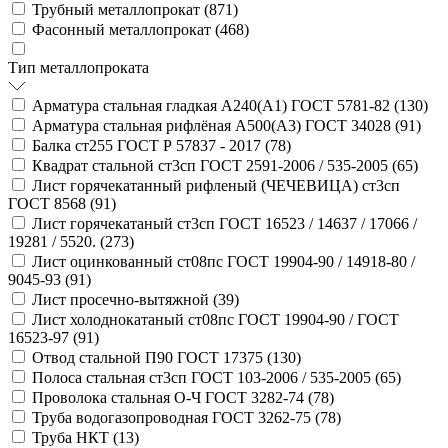
Трубный металлопрокат (
871
)
Фасонный металлопрокат (
468
)
Тип металлопроката
Арматура стальная гладкая А240(А1) ГОСТ 5781-82 (
130
)
Арматура стальная рифлёная А500(А3) ГОСТ 34028 (
91
)
Балка ст255 ГОСТ Р 57837 - 2017 (
78
)
Квадрат стальной ст3сп ГОСТ 2591-2006 / 535-2005 (
65
)
Лист горячекатанный рифленый (ЧЕЧЕВИЦА) ст3сп
ГОСТ 8568 (
91
)
Лист горячекатаный ст3сп ГОСТ 16523 / 14637 / 17066 /
19281 / 5520. (
273
)
Лист оцинкованный ст08пс ГОСТ 19904-90 / 14918-80 /
9045-93 (
91
)
Лист просечно-вытяжной (
39
)
Лист холоднокатаный ст08пс ГОСТ 19904-90 / ГОСТ
16523-97 (
91
)
Отвод стальной П90 ГОСТ 17375 (
130
)
Полоса стальная ст3сп ГОСТ 103-2006 / 535-2005 (
65
)
Проволока стальная О-Ч ГОСТ 3282-74 (
78
)
Труба водогазопроводная ГОСТ 3262-75 (
78
)
Труба НКТ (
13
)