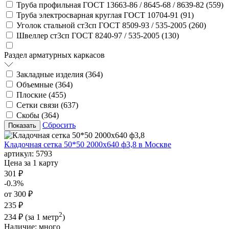
Труба профильная ГОСТ 13663-86 / 8645-68 / 8639-82 (
559
)
Труба электросварная круглая ГОСТ 10704-91 (
91
)
Уголок стальной ст3сп ГОСТ 8509-93 / 535-2005 (
260
)
Швеллер ст3сп ГОСТ 8240-97 / 535-2005 (
130
)
Раздел арматурных каркасов
Закладные изделия (
364
)
Объемные (
364
)
Плоские (
455
)
Сетки связи (
637
)
Скобы (
364
)
Сбросить
Кладочная сетка 50*50 2000х640 ф3,8 в Москве
артикул:
5793
Цена за 1 карту
301 ₽
-0.3%
от 300 ₽
235 ₽
2
234 ₽
(за 1 метр
)
Наличие:
много