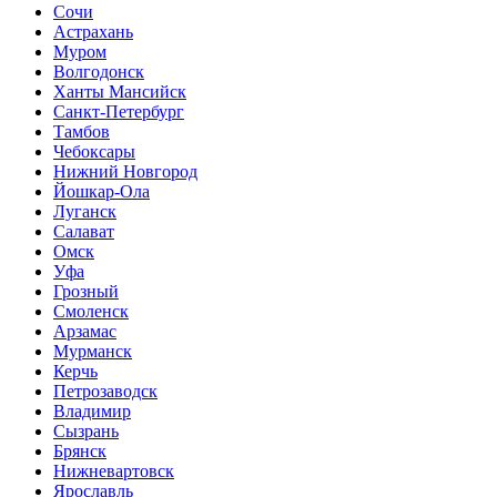
Сочи
Астрахань
Муром
Волгодонск
Ханты Мансийск
Санкт-Петербург
Тамбов
Чебоксары
Нижний Новгород
Йошкар-Ола
Луганск
Салават
Омск
Уфа
Грозный
Смоленск
Арзамас
Мурманск
Керчь
Петрозаводск
Владимир
Сызрань
Брянск
Нижневартовск
Ярославль