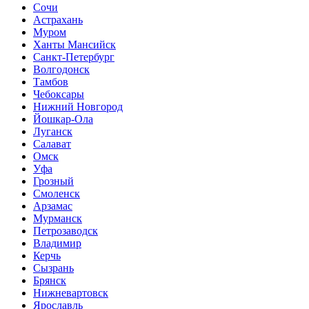
Сочи
Астрахань
Муром
Ханты Мансийск
Санкт-Петербург
Волгодонск
Тамбов
Чебоксары
Нижний Новгород
Йошкар-Ола
Луганск
Салават
Омск
Уфа
Грозный
Смоленск
Арзамас
Мурманск
Петрозаводск
Владимир
Керчь
Сызрань
Брянск
Нижневартовск
Ярославль