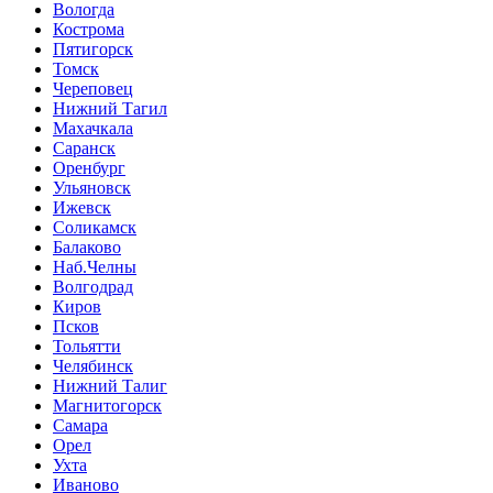
Вологда
Кострома
Пятигорск
Томск
Череповец
Нижний Тагил
Махачкала
Саранск
Оренбург
Ульяновск
Ижевск
Соликамск
Балаково
Наб.Челны
Волгодрад
Киров
Псков
Тольятти
Челябинск
Нижний Талиг
Магнитогорск
Самара
Орел
Ухта
Иваново