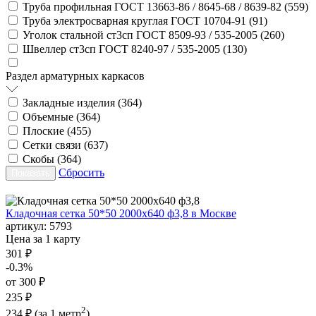
Труба профильная ГОСТ 13663-86 / 8645-68 / 8639-82 (
559
)
Труба электросварная круглая ГОСТ 10704-91 (
91
)
Уголок стальной ст3сп ГОСТ 8509-93 / 535-2005 (
260
)
Швеллер ст3сп ГОСТ 8240-97 / 535-2005 (
130
)
Раздел арматурных каркасов
Закладные изделия (
364
)
Объемные (
364
)
Плоские (
455
)
Сетки связи (
637
)
Скобы (
364
)
Сбросить
Кладочная сетка 50*50 2000х640 ф3,8 в Москве
артикул:
5793
Цена за 1 карту
301 ₽
-0.3%
от 300 ₽
235 ₽
2
234 ₽
(за 1 метр
)