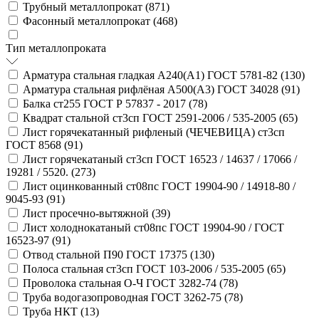
Трубный металлопрокат (
871
)
Фасонный металлопрокат (
468
)
Тип металлопроката
Арматура стальная гладкая А240(А1) ГОСТ 5781-82 (
130
)
Арматура стальная рифлёная А500(А3) ГОСТ 34028 (
91
)
Балка ст255 ГОСТ Р 57837 - 2017 (
78
)
Квадрат стальной ст3сп ГОСТ 2591-2006 / 535-2005 (
65
)
Лист горячекатанный рифленый (ЧЕЧЕВИЦА) ст3сп
ГОСТ 8568 (
91
)
Лист горячекатаный ст3сп ГОСТ 16523 / 14637 / 17066 /
19281 / 5520. (
273
)
Лист оцинкованный ст08пс ГОСТ 19904-90 / 14918-80 /
9045-93 (
91
)
Лист просечно-вытяжной (
39
)
Лист холоднокатаный ст08пс ГОСТ 19904-90 / ГОСТ
16523-97 (
91
)
Отвод стальной П90 ГОСТ 17375 (
130
)
Полоса стальная ст3сп ГОСТ 103-2006 / 535-2005 (
65
)
Проволока стальная О-Ч ГОСТ 3282-74 (
78
)
Труба водогазопроводная ГОСТ 3262-75 (
78
)
Труба НКТ (
13
)