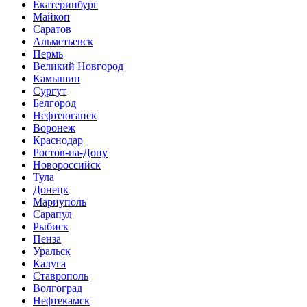
Екатеринбург
Майкоп
Саратов
Альметьевск
Пермь
Великий Новгород
Камышин
Сургут
Белгород
Нефтеюганск
Воронеж
Краснодар
Ростов-на-Дону
Новороссийск
Тула
Донецк
Мариуполь
Сарапул
Рыбиск
Пенза
Уральск
Калуга
Ставрополь
Волгоград
Нефтекамск