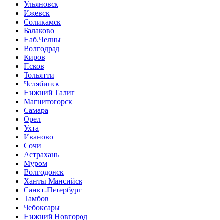
Ульяновск
Ижевск
Соликамск
Балаково
Наб.Челны
Волгодрад
Киров
Псков
Тольятти
Челябинск
Нижний Талиг
Магнитогорск
Самара
Орел
Ухта
Иваново
Сочи
Астрахань
Муром
Волгодонск
Ханты Мансийск
Санкт-Петербург
Тамбов
Чебоксары
Нижний Новгород