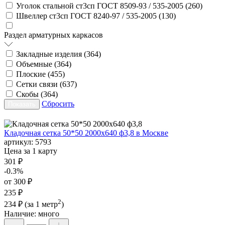
Уголок стальной ст3сп ГОСТ 8509-93 / 535-2005 (
260
)
Швеллер ст3сп ГОСТ 8240-97 / 535-2005 (
130
)
Раздел арматурных каркасов
Закладные изделия (
364
)
Объемные (
364
)
Плоские (
455
)
Сетки связи (
637
)
Скобы (
364
)
Сбросить
Кладочная сетка 50*50 2000х640 ф3,8 в Москве
артикул:
5793
Цена за 1 карту
301 ₽
-0.3%
от 300 ₽
235 ₽
2
234 ₽
(за 1 метр
)
Наличие:
много