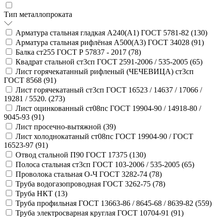
Тип металлопроката
Арматура стальная гладкая А240(А1) ГОСТ 5781-82 (
130
)
Арматура стальная рифлёная А500(А3) ГОСТ 34028 (
91
)
Балка ст255 ГОСТ Р 57837 - 2017 (
78
)
Квадрат стальной ст3сп ГОСТ 2591-2006 / 535-2005 (
65
)
Лист горячекатанный рифленый (ЧЕЧЕВИЦА) ст3сп
ГОСТ 8568 (
91
)
Лист горячекатаный ст3сп ГОСТ 16523 / 14637 / 17066 /
19281 / 5520. (
273
)
Лист оцинкованный ст08пс ГОСТ 19904-90 / 14918-80 /
9045-93 (
91
)
Лист просечно-вытяжной (
39
)
Лист холоднокатаный ст08пс ГОСТ 19904-90 / ГОСТ
16523-97 (
91
)
Отвод стальной П90 ГОСТ 17375 (
130
)
Полоса стальная ст3сп ГОСТ 103-2006 / 535-2005 (
65
)
Проволока стальная О-Ч ГОСТ 3282-74 (
78
)
Труба водогазопроводная ГОСТ 3262-75 (
78
)
Труба НКТ (
13
)
Труба профильная ГОСТ 13663-86 / 8645-68 / 8639-82 (
559
)
Труба электросварная круглая ГОСТ 10704-91 (
91
)