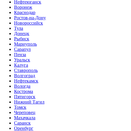
Нефтеюганск
Воронеж
Краснодар
Ростов-на-Дону
Новороссийск
Тула
Донецк
Рыбиск
Мариуполь
Сарапул
Пенза
Уральск
Калуга
Ставрополь
Волгоград
Нефтекамск
Вологда
Кострома
Пятигорск
Нижний Тагил
Томск
Череповец
Махачкала
Саранск
Оренбург