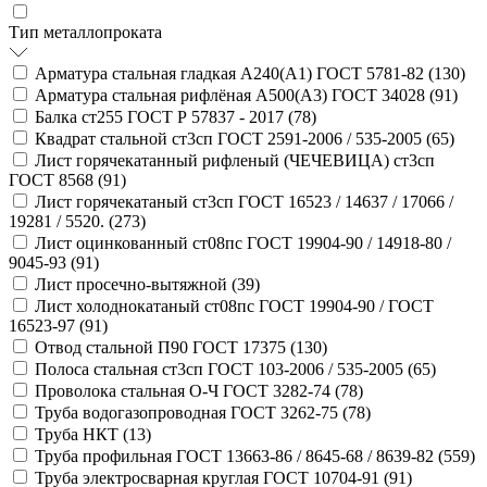
Тип металлопроката
Арматура стальная гладкая А240(А1) ГОСТ 5781-82 (
130
)
Арматура стальная рифлёная А500(А3) ГОСТ 34028 (
91
)
Балка ст255 ГОСТ Р 57837 - 2017 (
78
)
Квадрат стальной ст3сп ГОСТ 2591-2006 / 535-2005 (
65
)
Лист горячекатанный рифленый (ЧЕЧЕВИЦА) ст3сп
ГОСТ 8568 (
91
)
Лист горячекатаный ст3сп ГОСТ 16523 / 14637 / 17066 /
19281 / 5520. (
273
)
Лист оцинкованный ст08пс ГОСТ 19904-90 / 14918-80 /
9045-93 (
91
)
Лист просечно-вытяжной (
39
)
Лист холоднокатаный ст08пс ГОСТ 19904-90 / ГОСТ
16523-97 (
91
)
Отвод стальной П90 ГОСТ 17375 (
130
)
Полоса стальная ст3сп ГОСТ 103-2006 / 535-2005 (
65
)
Проволока стальная О-Ч ГОСТ 3282-74 (
78
)
Труба водогазопроводная ГОСТ 3262-75 (
78
)
Труба НКТ (
13
)
Труба профильная ГОСТ 13663-86 / 8645-68 / 8639-82 (
559
)
Труба электросварная круглая ГОСТ 10704-91 (
91
)