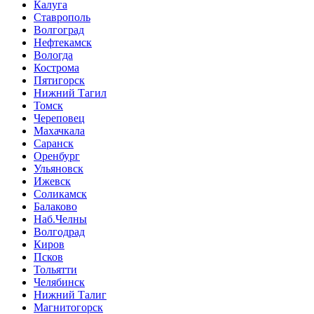
Калуга
Ставрополь
Волгоград
Нефтекамск
Вологда
Кострома
Пятигорск
Нижний Тагил
Томск
Череповец
Махачкала
Саранск
Оренбург
Ульяновск
Ижевск
Соликамск
Балаково
Наб.Челны
Волгодрад
Киров
Псков
Тольятти
Челябинск
Нижний Талиг
Магнитогорск