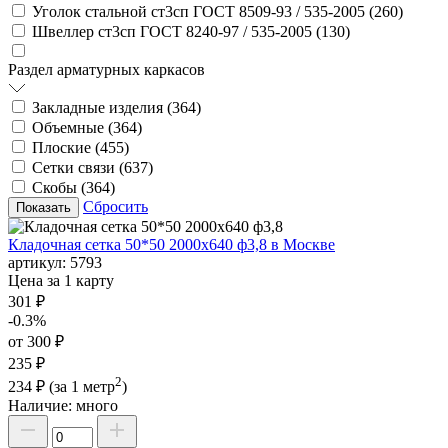
Уголок стальной ст3сп ГОСТ 8509-93 / 535-2005 (
260
)
Швеллер ст3сп ГОСТ 8240-97 / 535-2005 (
130
)
Раздел арматурных каркасов
Закладные изделия (
364
)
Объемные (
364
)
Плоские (
455
)
Сетки связи (
637
)
Скобы (
364
)
Сбросить
Кладочная сетка 50*50 2000х640 ф3,8 в Москве
артикул:
5793
Цена за 1 карту
301 ₽
-0.3%
от 300 ₽
235 ₽
2
234 ₽
(за 1 метр
)
Наличие:
много