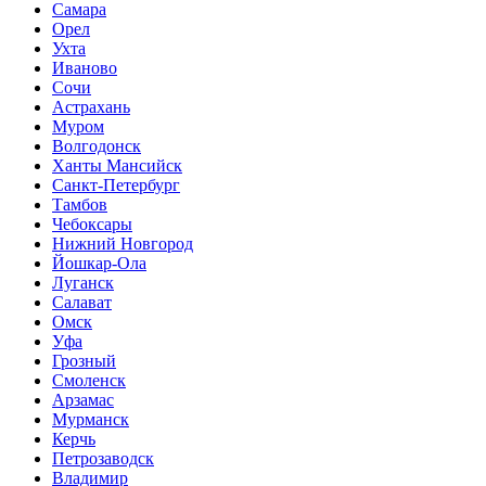
Самара
Орел
Ухта
Иваново
Сочи
Астрахань
Муром
Волгодонск
Ханты Мансийск
Санкт-Петербург
Тамбов
Чебоксары
Нижний Новгород
Йошкар-Ола
Луганск
Салават
Омск
Уфа
Грозный
Смоленск
Арзамас
Мурманск
Керчь
Петрозаводск
Владимир