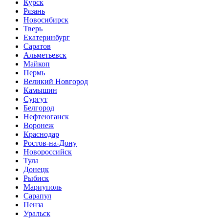
Курск
Рязань
Новосибирск
Тверь
Екатеринбург
Саратов
Альметьевск
Майкоп
Пермь
Великий Новгород
Камышин
Сургут
Белгород
Нефтеюганск
Воронеж
Краснодар
Ростов-на-Дону
Новороссийск
Тула
Донецк
Рыбиск
Мариуполь
Сарапул
Пенза
Уральск