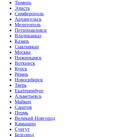
Тюмень
Элиста
Симферополь
Архангельск
Мелитополь
Петропавловск
Владикавказ
Казань
Сыктывкар
Москва
Нижнекамск
Воткинск
Курск
Рязань
Новосибирск
Тверь
Екатеринбург
Альметьевск
Майкоп
Саратов
Пермь
Великий Новгород
Камышин
Сургут
Белгород