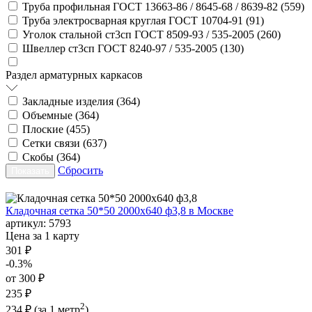
Труба профильная ГОСТ 13663-86 / 8645-68 / 8639-82 (
559
)
Труба электросварная круглая ГОСТ 10704-91 (
91
)
Уголок стальной ст3сп ГОСТ 8509-93 / 535-2005 (
260
)
Швеллер ст3сп ГОСТ 8240-97 / 535-2005 (
130
)
Раздел арматурных каркасов
Закладные изделия (
364
)
Объемные (
364
)
Плоские (
455
)
Сетки связи (
637
)
Скобы (
364
)
Сбросить
Кладочная сетка 50*50 2000х640 ф3,8 в Москве
артикул:
5793
Цена за 1 карту
301 ₽
-0.3%
от 300 ₽
235 ₽
2
234 ₽
(за 1 метр
)