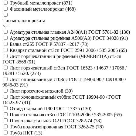
Трубный металлопрокат (
871
)
Фасонный металлопрокат (
468
)
Тип металлопроката
Арматура стальная гладкая А240(А1) ГОСТ 5781-82 (
130
)
Арматура стальная рифлёная А500(А3) ГОСТ 34028 (
91
)
Балка ст255 ГОСТ Р 57837 - 2017 (
78
)
Квадрат стальной ст3сп ГОСТ 2591-2006 / 535-2005 (
65
)
Лист горячекатанный рифленый (ЧЕЧЕВИЦА) ст3сп
ГОСТ 8568 (
91
)
Лист горячекатаный ст3сп ГОСТ 16523 / 14637 / 17066 /
19281 / 5520. (
273
)
Лист оцинкованный ст08пс ГОСТ 19904-90 / 14918-80 /
9045-93 (
91
)
Лист просечно-вытяжной (
39
)
Лист холоднокатаный ст08пс ГОСТ 19904-90 / ГОСТ
16523-97 (
91
)
Отвод стальной П90 ГОСТ 17375 (
130
)
Полоса стальная ст3сп ГОСТ 103-2006 / 535-2005 (
65
)
Проволока стальная О-Ч ГОСТ 3282-74 (
78
)
Труба водогазопроводная ГОСТ 3262-75 (
78
)
Труба НКТ (
13
)