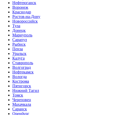
Нефтеюганск
Воронеж
Краснодар
Ростов-на-Дону
Новороссийск
Тула
Донецк
Мариуполь
Сарапул
Рыбиск
Пенза
Уральск
Калуга
Ставрополь
Волгоград
Нефтекамск
Вологда
Кострома
Пятигорск
Нижний Тагил
Томск
Череповец
Махачкала
Саранск
Оренбург