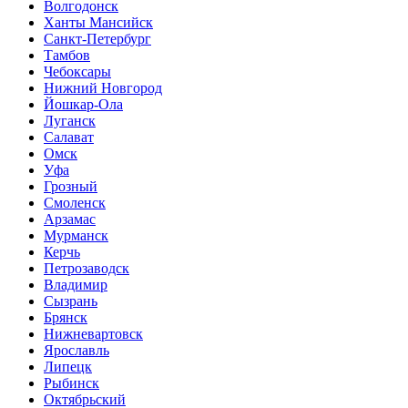
Волгодонск
Ханты Мансийск
Санкт-Петербург
Тамбов
Чебоксары
Нижний Новгород
Йошкар-Ола
Луганск
Салават
Омск
Уфа
Грозный
Смоленск
Арзамас
Мурманск
Керчь
Петрозаводск
Владимир
Сызрань
Брянск
Нижневартовск
Ярославль
Липецк
Рыбинск
Октябрьский