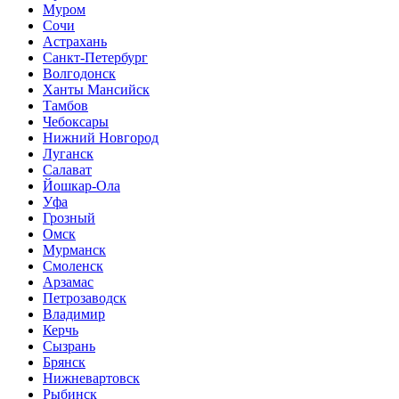
Муром
Сочи
Астрахань
Санкт-Петербург
Волгодонск
Ханты Мансийск
Тамбов
Чебоксары
Нижний Новгород
Луганск
Салават
Йошкар-Ола
Уфа
Грозный
Омск
Мурманск
Смоленск
Арзамас
Петрозаводск
Владимир
Керчь
Сызрань
Брянск
Нижневартовск
Рыбинск