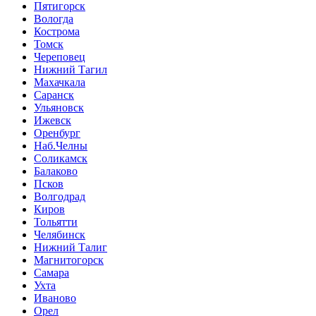
Пятигорск
Вологда
Кострома
Томск
Череповец
Нижний Тагил
Махачкала
Саранск
Ульяновск
Ижевск
Оренбург
Наб.Челны
Соликамск
Балаково
Псков
Волгодрад
Киров
Тольятти
Челябинск
Нижний Талиг
Магнитогорск
Самара
Ухта
Иваново
Орел