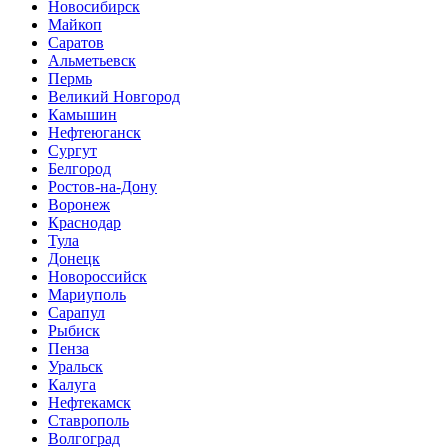
Новосибирск
Майкоп
Саратов
Альметьевск
Пермь
Великий Новгород
Камышин
Нефтеюганск
Сургут
Белгород
Ростов-на-Дону
Воронеж
Краснодар
Тула
Донецк
Новороссийск
Мариуполь
Сарапул
Рыбиск
Пенза
Уральск
Калуга
Нефтекамск
Ставрополь
Волгоград