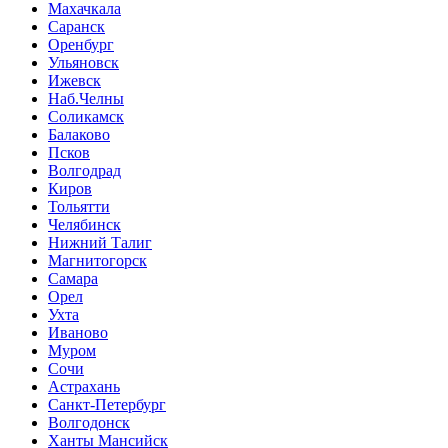
Махачкала
Саранск
Оренбург
Ульяновск
Ижевск
Наб.Челны
Соликамск
Балаково
Псков
Волгодрад
Киров
Тольятти
Челябинск
Нижний Талиг
Магнитогорск
Самара
Орел
Ухта
Иваново
Муром
Сочи
Астрахань
Санкт-Петербург
Волгодонск
Ханты Мансийск