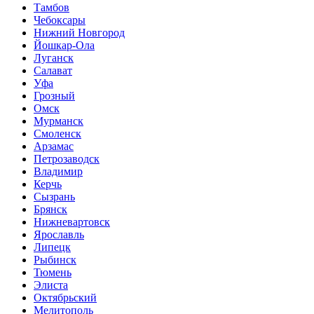
Тамбов
Чебоксары
Нижний Новгород
Йошкар-Ола
Луганск
Салават
Уфа
Грозный
Омск
Мурманск
Смоленск
Арзамас
Петрозаводск
Владимир
Керчь
Сызрань
Брянск
Нижневартовск
Ярославль
Липецк
Рыбинск
Тюмень
Элиста
Октябрьский
Мелитополь