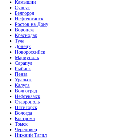
Камышин
Сургут
Белгород
Нефтеюганск
Ростов-на-Дону
Воронеж
Краснодар
Тула
Донецк
Новороссийск
Мариуполь
Сарапул
Рыбиск
Пенза
Уральск
Калуга
Волгоград
Нефтекамск
Ставрополь
Пятигорск
Вологда
Кострома
Томск
Череповец
Нижний Тагил