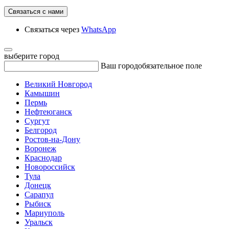
Связаться с нами
Связаться через
WhatsApp
выберите город
Ваш город
обязательное поле
Великий Новгород
Камышин
Пермь
Нефтеюганск
Сургут
Белгород
Ростов-на-Дону
Воронеж
Краснодар
Новороссийск
Тула
Донецк
Сарапул
Рыбиск
Мариуполь
Уральск