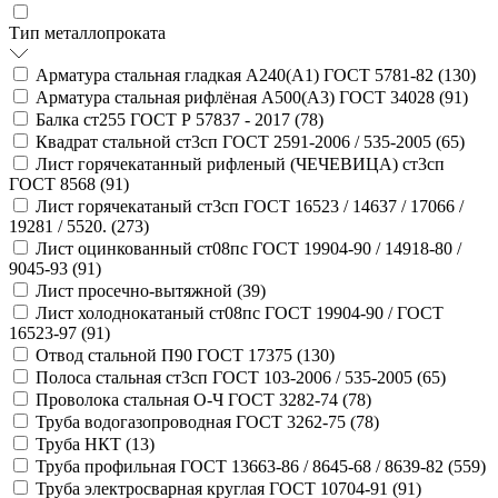
Тип металлопроката
Арматура стальная гладкая А240(А1) ГОСТ 5781-82 (
130
)
Арматура стальная рифлёная А500(А3) ГОСТ 34028 (
91
)
Балка ст255 ГОСТ Р 57837 - 2017 (
78
)
Квадрат стальной ст3сп ГОСТ 2591-2006 / 535-2005 (
65
)
Лист горячекатанный рифленый (ЧЕЧЕВИЦА) ст3сп
ГОСТ 8568 (
91
)
Лист горячекатаный ст3сп ГОСТ 16523 / 14637 / 17066 /
19281 / 5520. (
273
)
Лист оцинкованный ст08пс ГОСТ 19904-90 / 14918-80 /
9045-93 (
91
)
Лист просечно-вытяжной (
39
)
Лист холоднокатаный ст08пс ГОСТ 19904-90 / ГОСТ
16523-97 (
91
)
Отвод стальной П90 ГОСТ 17375 (
130
)
Полоса стальная ст3сп ГОСТ 103-2006 / 535-2005 (
65
)
Проволока стальная О-Ч ГОСТ 3282-74 (
78
)
Труба водогазопроводная ГОСТ 3262-75 (
78
)
Труба НКТ (
13
)
Труба профильная ГОСТ 13663-86 / 8645-68 / 8639-82 (
559
)
Труба электросварная круглая ГОСТ 10704-91 (
91
)