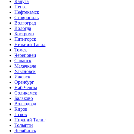
Калуга
Пенза
Нефтекамск
Ставрополь
Волгоград
Вологда
Кострома
Пятигорск
Нижний Тагил
Томск
Череповец
Саранск
Махачкала
Ульяновск
Ижевск
Оренбург
Наб.Челны
Соликамск
Балаково
Волгодрад
Киров
Псков
Нижний Талиг
Тольятти
Челябинск