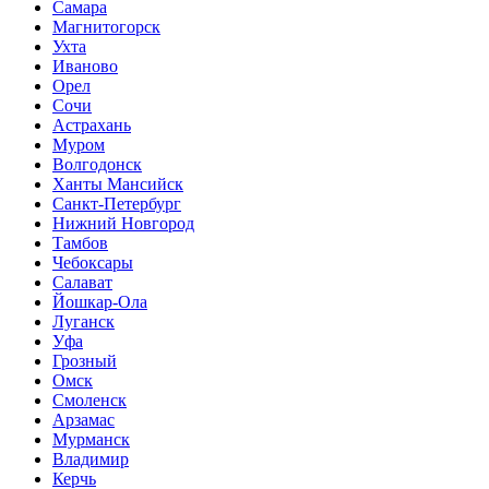
Самара
Магнитогорск
Ухта
Иваново
Орел
Сочи
Астрахань
Муром
Волгодонск
Ханты Мансийск
Санкт-Петербург
Нижний Новгород
Тамбов
Чебоксары
Салават
Йошкар-Ола
Луганск
Уфа
Грозный
Омск
Смоленск
Арзамас
Мурманск
Владимир
Керчь