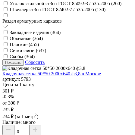
Уголок стальной ст3сп ГОСТ 8509-93 / 535-2005 (
260
)
Швеллер ст3сп ГОСТ 8240-97 / 535-2005 (
130
)
Раздел арматурных каркасов
Закладные изделия (
364
)
Объемные (
364
)
Плоские (
455
)
Сетки связи (
637
)
Скобы (
364
)
Сбросить
Кладочная сетка 50*50 2000х640 ф3,8 в Москве
артикул:
5793
Цена за 1 карту
301 ₽
-0.3%
от 300 ₽
235 ₽
2
234 ₽
(за 1 метр
)
Наличие:
много