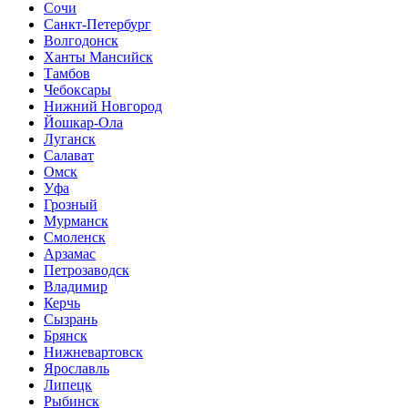
Сочи
Санкт-Петербург
Волгодонск
Ханты Мансийск
Тамбов
Чебоксары
Нижний Новгород
Йошкар-Ола
Луганск
Салават
Омск
Уфа
Грозный
Мурманск
Смоленск
Арзамас
Петрозаводск
Владимир
Керчь
Сызрань
Брянск
Нижневартовск
Ярославль
Липецк
Рыбинск