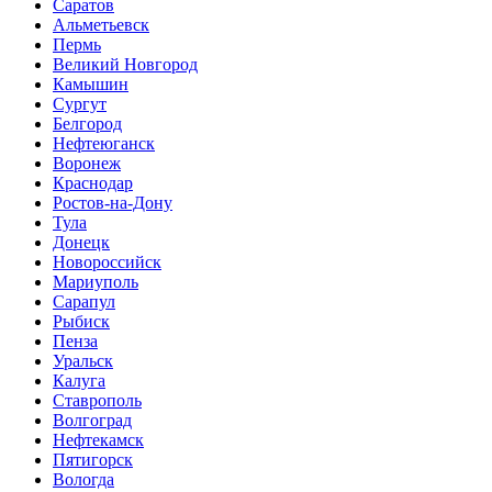
Саратов
Альметьевск
Пермь
Великий Новгород
Камышин
Сургут
Белгород
Нефтеюганск
Воронеж
Краснодар
Ростов-на-Дону
Тула
Донецк
Новороссийск
Мариуполь
Сарапул
Рыбиск
Пенза
Уральск
Калуга
Ставрополь
Волгоград
Нефтекамск
Пятигорск
Вологда