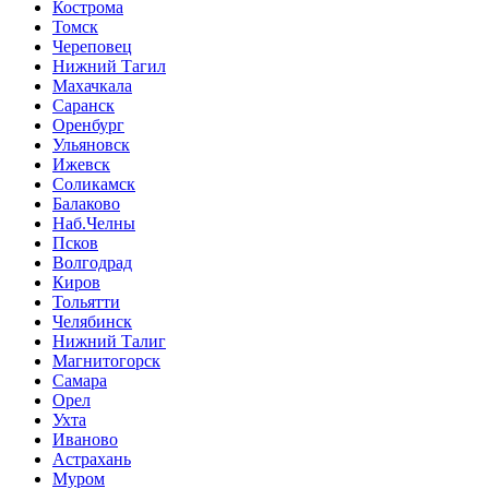
Кострома
Томск
Череповец
Нижний Тагил
Махачкала
Саранск
Оренбург
Ульяновск
Ижевск
Соликамск
Балаково
Наб.Челны
Псков
Волгодрад
Киров
Тольятти
Челябинск
Нижний Талиг
Магнитогорск
Самара
Орел
Ухта
Иваново
Астрахань
Муром