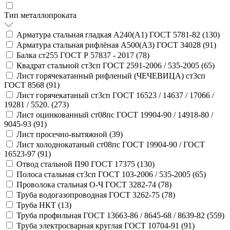
Тип металлопроката
Арматура стальная гладкая А240(А1) ГОСТ 5781-82 (
130
)
Арматура стальная рифлёная А500(А3) ГОСТ 34028 (
91
)
Балка ст255 ГОСТ Р 57837 - 2017 (
78
)
Квадрат стальной ст3сп ГОСТ 2591-2006 / 535-2005 (
65
)
Лист горячекатанный рифленый (ЧЕЧЕВИЦА) ст3сп
ГОСТ 8568 (
91
)
Лист горячекатаный ст3сп ГОСТ 16523 / 14637 / 17066 /
19281 / 5520. (
273
)
Лист оцинкованный ст08пс ГОСТ 19904-90 / 14918-80 /
9045-93 (
91
)
Лист просечно-вытяжной (
39
)
Лист холоднокатаный ст08пс ГОСТ 19904-90 / ГОСТ
16523-97 (
91
)
Отвод стальной П90 ГОСТ 17375 (
130
)
Полоса стальная ст3сп ГОСТ 103-2006 / 535-2005 (
65
)
Проволока стальная О-Ч ГОСТ 3282-74 (
78
)
Труба водогазопроводная ГОСТ 3262-75 (
78
)
Труба НКТ (
13
)
Труба профильная ГОСТ 13663-86 / 8645-68 / 8639-82 (
559
)
Труба электросварная круглая ГОСТ 10704-91 (
91
)