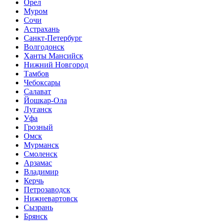
Орел
Муром
Сочи
Астрахань
Санкт-Петербург
Волгодонск
Ханты Мансийск
Нижний Новгород
Тамбов
Чебоксары
Салават
Йошкар-Ола
Луганск
Уфа
Грозный
Омск
Мурманск
Смоленск
Арзамас
Владимир
Керчь
Петрозаводск
Нижневартовск
Сызрань
Брянск