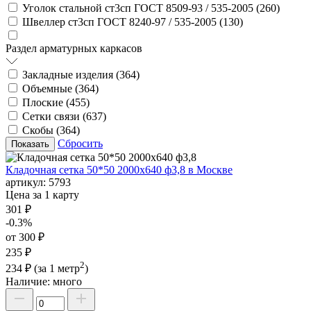
Уголок стальной ст3сп ГОСТ 8509-93 / 535-2005 (
260
)
Швеллер ст3сп ГОСТ 8240-97 / 535-2005 (
130
)
Раздел арматурных каркасов
Закладные изделия (
364
)
Объемные (
364
)
Плоские (
455
)
Сетки связи (
637
)
Скобы (
364
)
Сбросить
Кладочная сетка 50*50 2000х640 ф3,8 в Москве
артикул:
5793
Цена за 1 карту
301 ₽
-0.3%
от 300 ₽
235 ₽
2
234 ₽
(за 1 метр
)
Наличие:
много