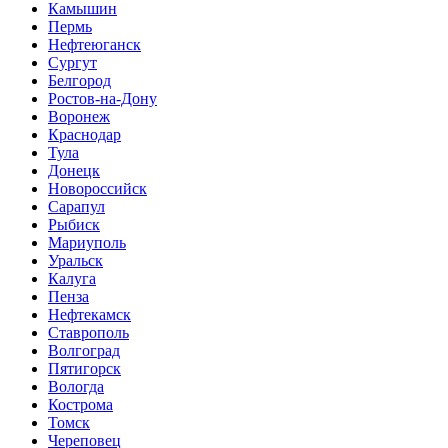
Камышин
Пермь
Нефтеюганск
Сургут
Белгород
Ростов-на-Дону
Воронеж
Краснодар
Тула
Донецк
Новороссийск
Сарапул
Рыбиск
Мариуполь
Уральск
Калуга
Пенза
Нефтекамск
Ставрополь
Волгоград
Пятигорск
Вологда
Кострома
Томск
Череповец