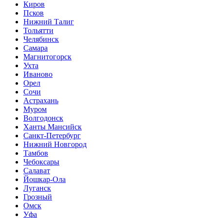
Киров
Псков
Нижний Талиг
Тольятти
Челябинск
Самара
Магнитогорск
Ухта
Иваново
Орел
Сочи
Астрахань
Муром
Волгодонск
Ханты Мансийск
Санкт-Петербург
Нижний Новгород
Тамбов
Чебоксары
Салават
Йошкар-Ола
Луганск
Грозный
Омск
Уфа