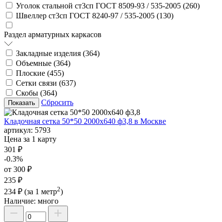
Уголок стальной ст3сп ГОСТ 8509-93 / 535-2005 (
260
)
Швеллер ст3сп ГОСТ 8240-97 / 535-2005 (
130
)
Раздел арматурных каркасов
Закладные изделия (
364
)
Объемные (
364
)
Плоские (
455
)
Сетки связи (
637
)
Скобы (
364
)
Сбросить
Кладочная сетка 50*50 2000х640 ф3,8 в Москве
артикул:
5793
Цена за 1 карту
301 ₽
-0.3%
от 300 ₽
235 ₽
2
234 ₽
(за 1 метр
)
Наличие:
много