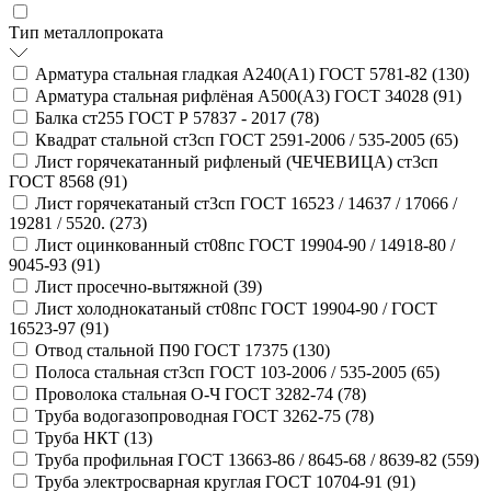
Тип металлопроката
Арматура стальная гладкая А240(А1) ГОСТ 5781-82 (
130
)
Арматура стальная рифлёная А500(А3) ГОСТ 34028 (
91
)
Балка ст255 ГОСТ Р 57837 - 2017 (
78
)
Квадрат стальной ст3сп ГОСТ 2591-2006 / 535-2005 (
65
)
Лист горячекатанный рифленый (ЧЕЧЕВИЦА) ст3сп
ГОСТ 8568 (
91
)
Лист горячекатаный ст3сп ГОСТ 16523 / 14637 / 17066 /
19281 / 5520. (
273
)
Лист оцинкованный ст08пс ГОСТ 19904-90 / 14918-80 /
9045-93 (
91
)
Лист просечно-вытяжной (
39
)
Лист холоднокатаный ст08пс ГОСТ 19904-90 / ГОСТ
16523-97 (
91
)
Отвод стальной П90 ГОСТ 17375 (
130
)
Полоса стальная ст3сп ГОСТ 103-2006 / 535-2005 (
65
)
Проволока стальная О-Ч ГОСТ 3282-74 (
78
)
Труба водогазопроводная ГОСТ 3262-75 (
78
)
Труба НКТ (
13
)
Труба профильная ГОСТ 13663-86 / 8645-68 / 8639-82 (
559
)
Труба электросварная круглая ГОСТ 10704-91 (
91
)