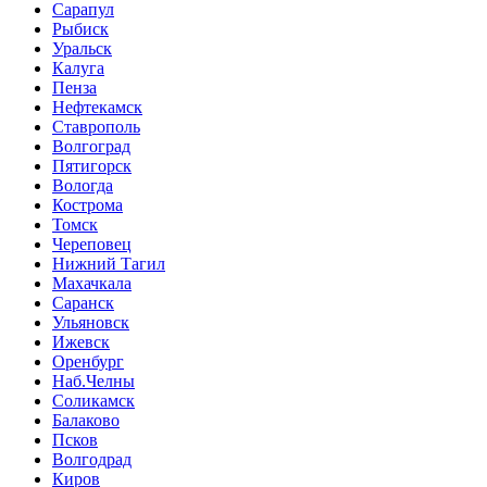
Сарапул
Рыбиск
Уральск
Калуга
Пенза
Нефтекамск
Ставрополь
Волгоград
Пятигорск
Вологда
Кострома
Томск
Череповец
Нижний Тагил
Махачкала
Саранск
Ульяновск
Ижевск
Оренбург
Наб.Челны
Соликамск
Балаково
Псков
Волгодрад
Киров