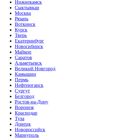
Нижнекамск
Сыктывкар
Москва
Рязань
Воткинск
Курск
Тверь
Екатеринбург
Новосибирск
Майкоп
Саратов
Альметьевск
Великий Новгород
Камышин
Пермь
Нефтеюганск
Сургут
Белгород
Ростов-на-Дону
Воронеж
Краснодар
Тула
Донецк
Новороссийск
Мариуполь