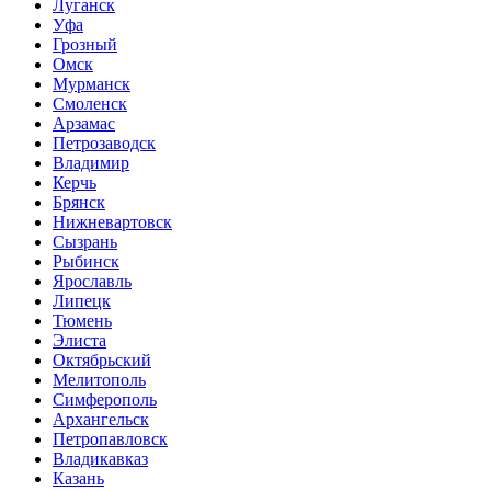
Луганск
Уфа
Грозный
Омск
Мурманск
Смоленск
Арзамас
Петрозаводск
Владимир
Керчь
Брянск
Нижневартовск
Сызрань
Рыбинск
Ярославль
Липецк
Тюмень
Элиста
Октябрьский
Мелитополь
Симферополь
Архангельск
Петропавловск
Владикавказ
Казань