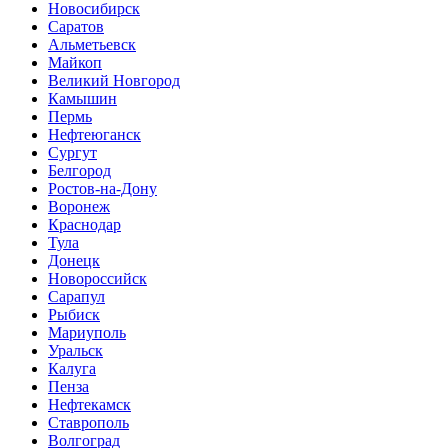
Новосибирск
Саратов
Альметьевск
Майкоп
Великий Новгород
Камышин
Пермь
Нефтеюганск
Сургут
Белгород
Ростов-на-Дону
Воронеж
Краснодар
Тула
Донецк
Новороссийск
Сарапул
Рыбиск
Мариуполь
Уральск
Калуга
Пенза
Нефтекамск
Ставрополь
Волгоград