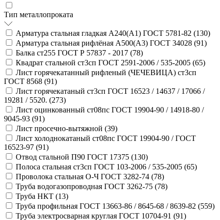
Тип металлопроката
Арматура стальная гладкая А240(А1) ГОСТ 5781-82 (
130
)
Арматура стальная рифлёная А500(А3) ГОСТ 34028 (
91
)
Балка ст255 ГОСТ Р 57837 - 2017 (
78
)
Квадрат стальной ст3сп ГОСТ 2591-2006 / 535-2005 (
65
)
Лист горячекатанный рифленый (ЧЕЧЕВИЦА) ст3сп
ГОСТ 8568 (
91
)
Лист горячекатаный ст3сп ГОСТ 16523 / 14637 / 17066 /
19281 / 5520. (
273
)
Лист оцинкованный ст08пс ГОСТ 19904-90 / 14918-80 /
9045-93 (
91
)
Лист просечно-вытяжной (
39
)
Лист холоднокатаный ст08пс ГОСТ 19904-90 / ГОСТ
16523-97 (
91
)
Отвод стальной П90 ГОСТ 17375 (
130
)
Полоса стальная ст3сп ГОСТ 103-2006 / 535-2005 (
65
)
Проволока стальная О-Ч ГОСТ 3282-74 (
78
)
Труба водогазопроводная ГОСТ 3262-75 (
78
)
Труба НКТ (
13
)
Труба профильная ГОСТ 13663-86 / 8645-68 / 8639-82 (
559
)
Труба электросварная круглая ГОСТ 10704-91 (
91
)