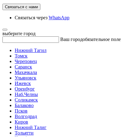
Связаться с нами
Связаться через
WhatsApp
выберите город
Ваш город
обязательное поле
Нижний Тагил
Томск
Череповец
Саранск
Махачкала
Ульяновск
Ижевск
Оренбург
Наб.Челны
Соликамск
Балаково
Псков
Волгодрад
Киров
Нижний Талиг
Тольятти