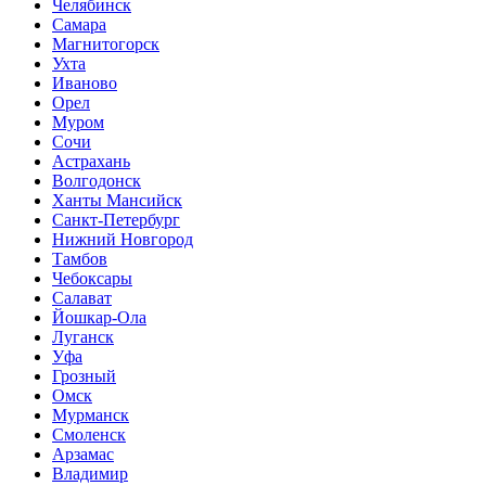
Челябинск
Самара
Магнитогорск
Ухта
Иваново
Орел
Муром
Сочи
Астрахань
Волгодонск
Ханты Мансийск
Санкт-Петербург
Нижний Новгород
Тамбов
Чебоксары
Салават
Йошкар-Ола
Луганск
Уфа
Грозный
Омск
Мурманск
Смоленск
Арзамас
Владимир