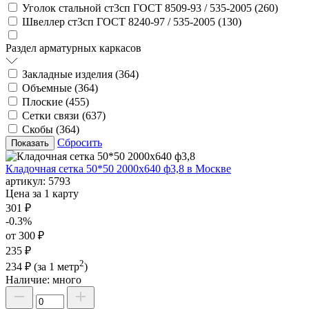
Уголок стальной ст3сп ГОСТ 8509-93 / 535-2005 (
260
)
Швеллер ст3сп ГОСТ 8240-97 / 535-2005 (
130
)
Раздел арматурных каркасов
Закладные изделия (
364
)
Объемные (
364
)
Плоские (
455
)
Сетки связи (
637
)
Скобы (
364
)
Сбросить
Кладочная сетка 50*50 2000х640 ф3,8 в Москве
артикул:
5793
Цена за 1 карту
301 ₽
-0.3%
от 300 ₽
235 ₽
2
234 ₽
(за 1 метр
)
Наличие:
много