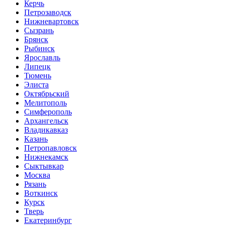
Керчь
Петрозаводск
Нижневартовск
Сызрань
Брянск
Рыбинск
Ярославль
Липецк
Тюмень
Элиста
Октябрьский
Мелитополь
Симферополь
Архангельск
Владикавказ
Казань
Петропавловск
Нижнекамск
Сыктывкар
Москва
Рязань
Воткинск
Курск
Тверь
Екатеринбург