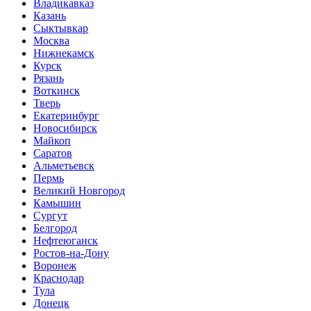
Владикавказ
Казань
Сыктывкар
Москва
Нижнекамск
Курск
Рязань
Воткинск
Тверь
Екатеринбург
Новосибирск
Майкоп
Саратов
Альметьевск
Пермь
Великий Новгород
Камышин
Сургут
Белгород
Нефтеюганск
Ростов-на-Дону
Воронеж
Краснодар
Тула
Донецк