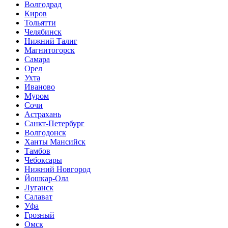
Волгодрад
Киров
Тольятти
Челябинск
Нижний Талиг
Магнитогорск
Самара
Орел
Ухта
Иваново
Муром
Сочи
Астрахань
Санкт-Петербург
Волгодонск
Ханты Мансийск
Тамбов
Чебоксары
Нижний Новгород
Йошкар-Ола
Луганск
Салават
Уфа
Грозный
Омск