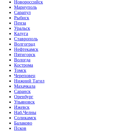
Новороссийск
Мариуполь
Сарапул
Рыбиск
Пенза
Уральск
Калуга
Ставрополь
Волгоград
Нефтекамск
Пятигорск
Вологда
Кострома
Томск
Череповец
Нижний Тагил
Махачкала
Саранск
Оренбург
Ульяновск
Ижевск
Наб.Челны
Соликамск
Балаково
Псков