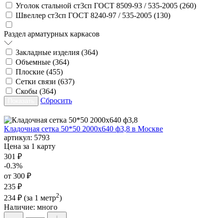
Уголок стальной ст3сп ГОСТ 8509-93 / 535-2005 (
260
)
Швеллер ст3сп ГОСТ 8240-97 / 535-2005 (
130
)
Раздел арматурных каркасов
Закладные изделия (
364
)
Объемные (
364
)
Плоские (
455
)
Сетки связи (
637
)
Скобы (
364
)
Сбросить
Кладочная сетка 50*50 2000х640 ф3,8 в Москве
артикул:
5793
Цена за 1 карту
301 ₽
-0.3%
от 300 ₽
235 ₽
2
234 ₽
(за 1 метр
)
Наличие:
много