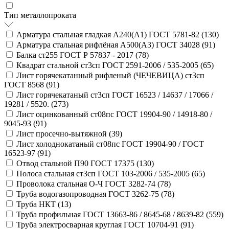
Тип металлопроката
Арматура стальная гладкая А240(А1) ГОСТ 5781-82 (
130
)
Арматура стальная рифлёная А500(А3) ГОСТ 34028 (
91
)
Балка ст255 ГОСТ Р 57837 - 2017 (
78
)
Квадрат стальной ст3сп ГОСТ 2591-2006 / 535-2005 (
65
)
Лист горячекатанный рифленый (ЧЕЧЕВИЦА) ст3сп
ГОСТ 8568 (
91
)
Лист горячекатаный ст3сп ГОСТ 16523 / 14637 / 17066 /
19281 / 5520. (
273
)
Лист оцинкованный ст08пс ГОСТ 19904-90 / 14918-80 /
9045-93 (
91
)
Лист просечно-вытяжной (
39
)
Лист холоднокатаный ст08пс ГОСТ 19904-90 / ГОСТ
16523-97 (
91
)
Отвод стальной П90 ГОСТ 17375 (
130
)
Полоса стальная ст3сп ГОСТ 103-2006 / 535-2005 (
65
)
Проволока стальная О-Ч ГОСТ 3282-74 (
78
)
Труба водогазопроводная ГОСТ 3262-75 (
78
)
Труба НКТ (
13
)
Труба профильная ГОСТ 13663-86 / 8645-68 / 8639-82 (
559
)
Труба электросварная круглая ГОСТ 10704-91 (
91
)