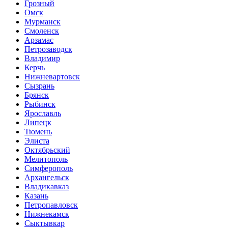
Грозный
Омск
Мурманск
Смоленск
Арзамас
Петрозаводск
Владимир
Керчь
Нижневартовск
Сызрань
Брянск
Рыбинск
Ярославль
Липецк
Тюмень
Элиста
Октябрьский
Мелитополь
Симферополь
Архангельск
Владикавказ
Казань
Петропавловск
Нижнекамск
Сыктывкар