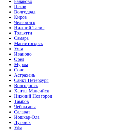
Балаково
Псков
Волгодрад
Киров
Челябинск
Нижний Талиг
Тольятти
Самара
Магнитогорск
Ухта
Иваново
Орел
Муром
Сочи
Астрахань
Санкт-Петербург
Волгодонск
Ханты Мансийск
Нижний Новгород
Тамбов
Чебоксары
Салават
Йошкар-Ола
Луганск
Уфа