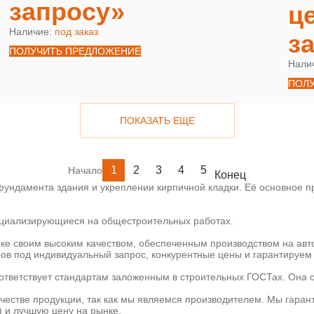
запросу»
ц
Наличие:
под заказ
з
ПОЛУЧИТЬ ПРЕДЛОЖЕНИЕ
Нали
ПОЛ
ПОКАЗАТЬ ЕЩЕ
1
2
3
4
5
Начало
Конец
ундамента здания и укреплении кирпичной кладки. Её основное пр
пециализирующиеся на общестроительных работах.
ке своим высоким качеством, обеспеченным производством на ав
ов под индивидуальный запрос, конкурентные цены и гарантируем 
ответствует стандартам заложенным в строительных ГОСТах. Она 
ачестве продукции, так как мы являемся производителем. Мы гаран
) и лучшую цену на рынке.