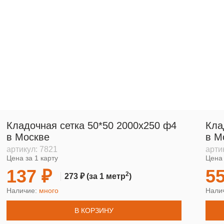
Кладочная сетка 50*50 2000х250 ф4
Кла
в Москве
в М
артикул:
7821
арти
Цена за 1 карту
Цена 
137 ₽
55
2
273 ₽
(за 1 метр
)
Наличие:
много
Нали
В КОРЗИНУ