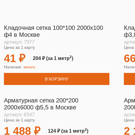
Кладочная сетка 100*100 2000х100
Кла
ф4 в Москве
ф3,
артикул:
7977
арти
Цена за 1 карту
Цена 
41 ₽
66
2
204 ₽
(за 1 метр
)
Наличие:
много
Нали
В КОРЗИНУ
Арматурная сетка 200*200
Арм
2000х6000 ф5,5 в Москве
200
артикул:
6547
арти
Цена за 1 карту
Цена 
1 488 ₽
2 
2
124 ₽
(за 1 метр
)