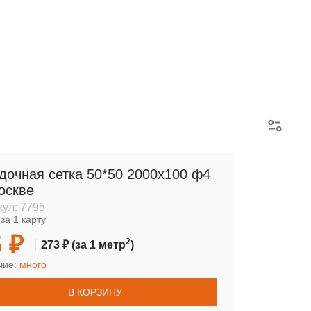
АРМАТУРНЫЕ КАРКАСЫ
дочная сетка 50*50 2000х100 ф4
оскве
кул:
7795
за 1 карту
 ₽
2
273 ₽
(за 1 метр
)
чие:
много
В КОРЗИНУ