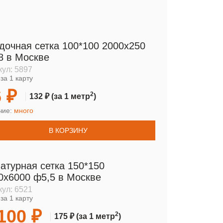
дочная сетка 100*100 2000х250
8 в Москве
кул:
5897
за 1 карту
 ₽
2
132 ₽
(за 1 метр
)
чие:
много
В КОРЗИНУ
атурная сетка 150*150
0х6000 ф5,5 в Москве
кул:
6521
за 1 карту
100 ₽
2
175 ₽
(за 1 метр
)