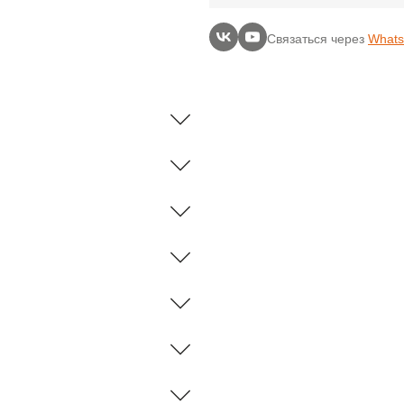
Связаться через
What