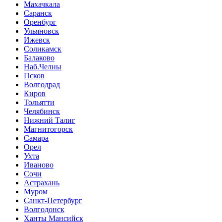
Махачкала
Саранск
Оренбург
Ульяновск
Ижевск
Соликамск
Балаково
Наб.Челны
Псков
Волгодрад
Киров
Тольятти
Челябинск
Нижний Талиг
Магнитогорск
Самара
Орел
Ухта
Иваново
Сочи
Астрахань
Муром
Санкт-Петербург
Волгодонск
Ханты Мансийск