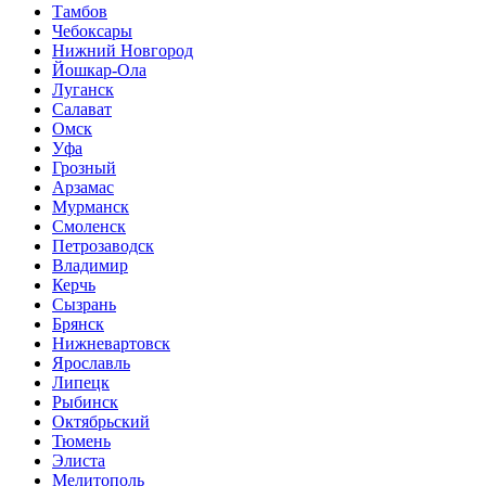
Тамбов
Чебоксары
Нижний Новгород
Йошкар-Ола
Луганск
Салават
Омск
Уфа
Грозный
Арзамас
Мурманск
Смоленск
Петрозаводск
Владимир
Керчь
Сызрань
Брянск
Нижневартовск
Ярославль
Липецк
Рыбинск
Октябрьский
Тюмень
Элиста
Мелитополь