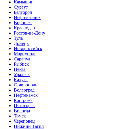
Камышин
Сургут
Белгород
Нефтеюганск
Воронеж
Краснодар
Ростов-на-Дону
Тула
Донецк
Новороссийск
Мариуполь
Сарапул
Рыбиск
Пенза
Уральск
Калуга
Ставрополь
Волгоград
Нефтекамск
Кострома
Пятигорск
Вологда
Томск
Череповец
Нижний Тагил