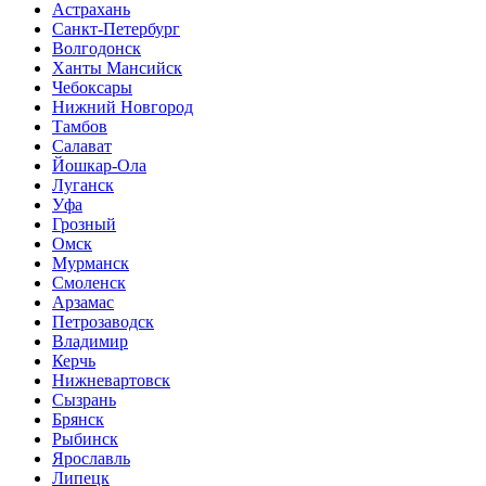
Астрахань
Санкт-Петербург
Волгодонск
Ханты Мансийск
Чебоксары
Нижний Новгород
Тамбов
Салават
Йошкар-Ола
Луганск
Уфа
Грозный
Омск
Мурманск
Смоленск
Арзамас
Петрозаводск
Владимир
Керчь
Нижневартовск
Сызрань
Брянск
Рыбинск
Ярославль
Липецк