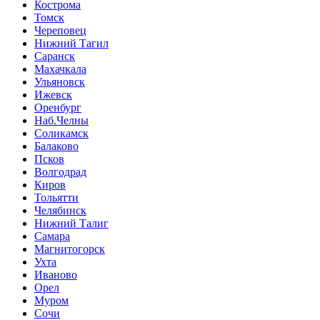
Кострома
Томск
Череповец
Нижний Тагил
Саранск
Махачкала
Ульяновск
Ижевск
Оренбург
Наб.Челны
Соликамск
Балаково
Псков
Волгодрад
Киров
Тольятти
Челябинск
Нижний Талиг
Самара
Магнитогорск
Ухта
Иваново
Орел
Муром
Сочи