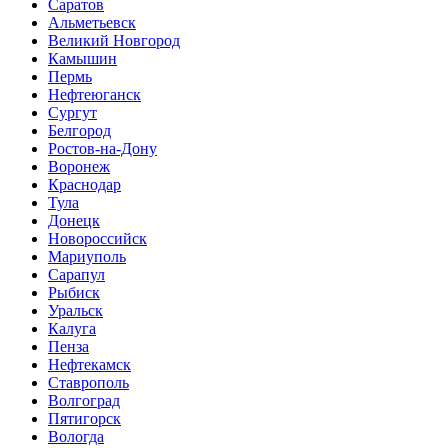
Саратов
Альметьевск
Великий Новгород
Камышин
Пермь
Нефтеюганск
Сургут
Белгород
Ростов-на-Дону
Воронеж
Краснодар
Тула
Донецк
Новороссийск
Мариуполь
Сарапул
Рыбиск
Уральск
Калуга
Пенза
Нефтекамск
Ставрополь
Волгоград
Пятигорск
Вологда