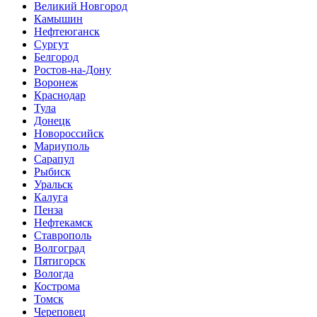
Великий Новгород
Камышин
Нефтеюганск
Сургут
Белгород
Ростов-на-Дону
Воронеж
Краснодар
Тула
Донецк
Новороссийск
Мариуполь
Сарапул
Рыбиск
Уральск
Калуга
Пенза
Нефтекамск
Ставрополь
Волгоград
Пятигорск
Вологда
Кострома
Томск
Череповец