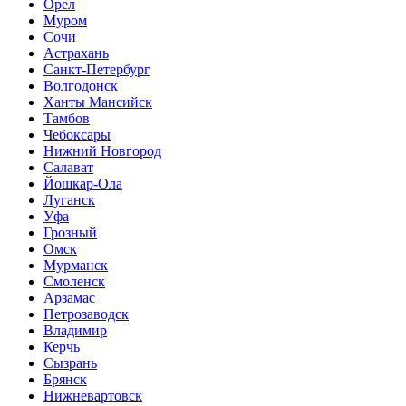
Орел
Муром
Сочи
Астрахань
Санкт-Петербург
Волгодонск
Ханты Мансийск
Тамбов
Чебоксары
Нижний Новгород
Салават
Йошкар-Ола
Луганск
Уфа
Грозный
Омск
Мурманск
Смоленск
Арзамас
Петрозаводск
Владимир
Керчь
Сызрань
Брянск
Нижневартовск