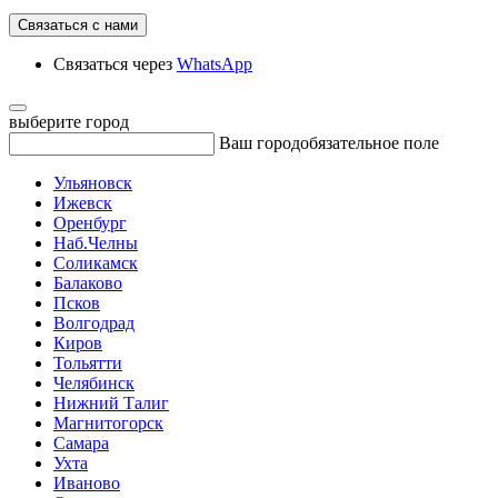
Связаться с нами
Связаться через
WhatsApp
выберите город
Ваш город
обязательное поле
Ульяновск
Ижевск
Оренбург
Наб.Челны
Соликамск
Балаково
Псков
Волгодрад
Киров
Тольятти
Челябинск
Нижний Талиг
Магнитогорск
Самара
Ухта
Иваново