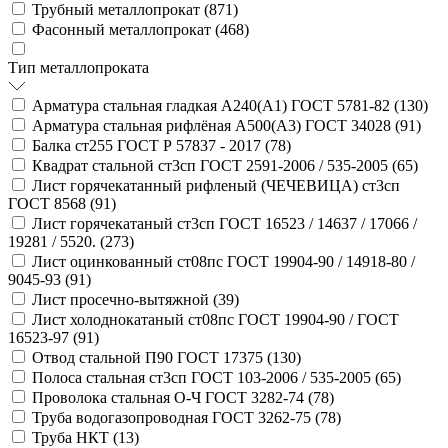
Трубный металлопрокат (
871
)
Фасонный металлопрокат (
468
)
Тип металлопроката
Арматура стальная гладкая А240(А1) ГОСТ 5781-82 (
130
)
Арматура стальная рифлёная А500(А3) ГОСТ 34028 (
91
)
Балка ст255 ГОСТ Р 57837 - 2017 (
78
)
Квадрат стальной ст3сп ГОСТ 2591-2006 / 535-2005 (
65
)
Лист горячекатанный рифленый (ЧЕЧЕВИЦА) ст3сп
ГОСТ 8568 (
91
)
Лист горячекатаный ст3сп ГОСТ 16523 / 14637 / 17066 /
19281 / 5520. (
273
)
Лист оцинкованный ст08пс ГОСТ 19904-90 / 14918-80 /
9045-93 (
91
)
Лист просечно-вытяжной (
39
)
Лист холоднокатаный ст08пс ГОСТ 19904-90 / ГОСТ
16523-97 (
91
)
Отвод стальной П90 ГОСТ 17375 (
130
)
Полоса стальная ст3сп ГОСТ 103-2006 / 535-2005 (
65
)
Проволока стальная О-Ч ГОСТ 3282-74 (
78
)
Труба водогазопроводная ГОСТ 3262-75 (
78
)
Труба НКТ (
13
)