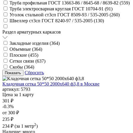
Труба профильная ГОСТ 13663-86 / 8645-68 / 8639-82 (
559
)
Труба электросварная круглая ГОСТ 10704-91 (
91
)
Уголок стальной ст3сп ГОСТ 8509-93 / 535-2005 (
260
)
Швеллер ст3сп ГОСТ 8240-97 / 535-2005 (
130
)
Раздел арматурных каркасов
Закладные изделия (
364
)
Объемные (
364
)
Плоские (
455
)
Сетки связи (
637
)
Скобы (
364
)
Сбросить
Кладочная сетка 50*50 2000х640 ф3,8 в Москве
артикул:
5793
Цена за 1 карту
301 ₽
-0.3%
от 300 ₽
235 ₽
2
234 ₽
(за 1 метр
)
Наличие:
много