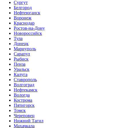
Сургут
Белгород
Нефтеюганск
Воронеж
Краснодар
Ростов-на-Дону
Новороссийск
Тула
Донецк
Мариуполь
Сарапул
Рыбиск
Пенза
Уральск
Калуга
Ставрополь
Волгоград
Нефтекамск
Вологда
Кострома
Пятигорск
Томск
Череповец
Нижний Тагил
Махачкала