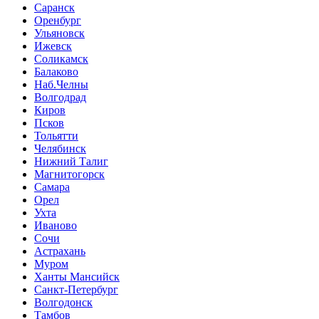
Саранск
Оренбург
Ульяновск
Ижевск
Соликамск
Балаково
Наб.Челны
Волгодрад
Киров
Псков
Тольятти
Челябинск
Нижний Талиг
Магнитогорск
Самара
Орел
Ухта
Иваново
Сочи
Астрахань
Муром
Ханты Мансийск
Санкт-Петербург
Волгодонск
Тамбов