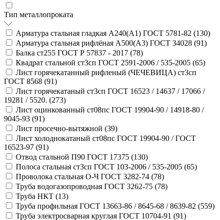
Тип металлопроката
Арматура стальная гладкая А240(А1) ГОСТ 5781-82 (
130
)
Арматура стальная рифлёная А500(А3) ГОСТ 34028 (
91
)
Балка ст255 ГОСТ Р 57837 - 2017 (
78
)
Квадрат стальной ст3сп ГОСТ 2591-2006 / 535-2005 (
65
)
Лист горячекатанный рифленый (ЧЕЧЕВИЦА) ст3сп
ГОСТ 8568 (
91
)
Лист горячекатаный ст3сп ГОСТ 16523 / 14637 / 17066 /
19281 / 5520. (
273
)
Лист оцинкованный ст08пс ГОСТ 19904-90 / 14918-80 /
9045-93 (
91
)
Лист просечно-вытяжной (
39
)
Лист холоднокатаный ст08пс ГОСТ 19904-90 / ГОСТ
16523-97 (
91
)
Отвод стальной П90 ГОСТ 17375 (
130
)
Полоса стальная ст3сп ГОСТ 103-2006 / 535-2005 (
65
)
Проволока стальная О-Ч ГОСТ 3282-74 (
78
)
Труба водогазопроводная ГОСТ 3262-75 (
78
)
Труба НКТ (
13
)
Труба профильная ГОСТ 13663-86 / 8645-68 / 8639-82 (
559
)
Труба электросварная круглая ГОСТ 10704-91 (
91
)