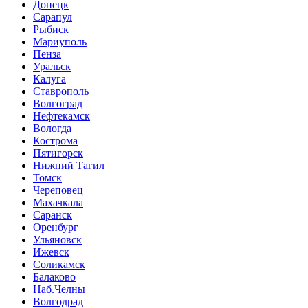
Донецк
Сарапул
Рыбиск
Мариуполь
Пенза
Уральск
Калуга
Ставрополь
Волгоград
Нефтекамск
Вологда
Кострома
Пятигорск
Нижний Тагил
Томск
Череповец
Махачкала
Саранск
Оренбург
Ульяновск
Ижевск
Соликамск
Балаково
Наб.Челны
Волгодрад