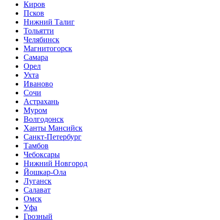
Киров
Псков
Нижний Талиг
Тольятти
Челябинск
Магнитогорск
Самара
Орел
Ухта
Иваново
Сочи
Астрахань
Муром
Волгодонск
Ханты Мансийск
Санкт-Петербург
Тамбов
Чебоксары
Нижний Новгород
Йошкар-Ола
Луганск
Салават
Омск
Уфа
Грозный