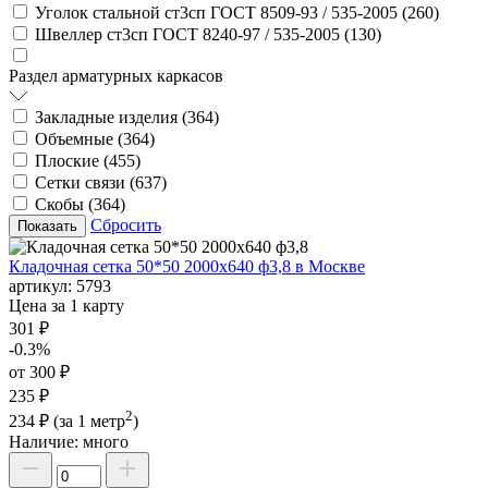
Уголок стальной ст3сп ГОСТ 8509-93 / 535-2005 (
260
)
Швеллер ст3сп ГОСТ 8240-97 / 535-2005 (
130
)
Раздел арматурных каркасов
Закладные изделия (
364
)
Объемные (
364
)
Плоские (
455
)
Сетки связи (
637
)
Скобы (
364
)
Сбросить
Кладочная сетка 50*50 2000х640 ф3,8 в Москве
артикул:
5793
Цена за 1 карту
301 ₽
-0.3%
от 300 ₽
235 ₽
2
234 ₽
(за 1 метр
)
Наличие:
много