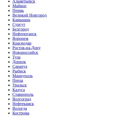
Альметьевск
Майкоп
Пермь
Великий Новгород
Камышин
Сургут
Белгород
Нефтеюганск
Воронеж
Краснодар
Ростов-на-Дону
Новороссийск
Тула
Донецк
Сарапул
Рыбиск
Мариуполь
Пенза
Уральск
Калуга
Ставрополь
Волгоград
Нефтекамск
Вологда
Кострома