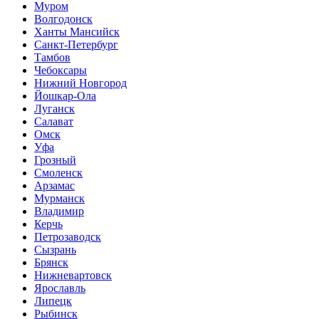
Муром
Волгодонск
Ханты Мансийск
Санкт-Петербург
Тамбов
Чебоксары
Нижний Новгород
Йошкар-Ола
Луганск
Салават
Омск
Уфа
Грозный
Смоленск
Арзамас
Мурманск
Владимир
Керчь
Петрозаводск
Сызрань
Брянск
Нижневартовск
Ярославль
Липецк
Рыбинск