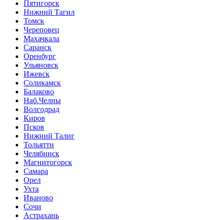
Пятигорск
Нижний Тагил
Томск
Череповец
Махачкала
Саранск
Оренбург
Ульяновск
Ижевск
Соликамск
Балаково
Наб.Челны
Волгодрад
Киров
Псков
Нижний Талиг
Тольятти
Челябинск
Магнитогорск
Самара
Орел
Ухта
Иваново
Сочи
Астрахань