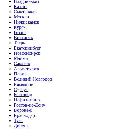
Владикавказ
Казань
Сыктывкар
Москва
Нижнекамск
Курск
Рязань
Воткинск
Тверь
Екатеринбург
Новосибирск
Майкоп
Саратов
Альметьевск
Пермь
Великий Новгород
Камышин
Сургут
Белгород
Нефтеюганск
Ростов-на-Дону
Воронеж
Краснодар
Тула
Донецк