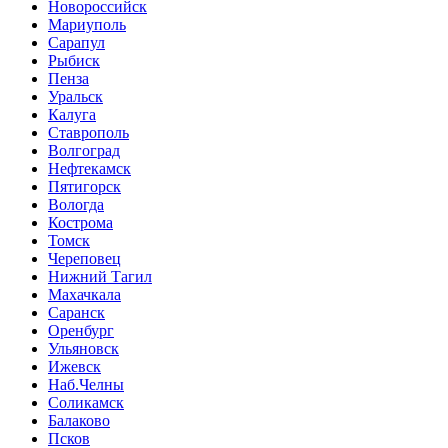
Новороссийск
Мариуполь
Сарапул
Рыбиск
Пенза
Уральск
Калуга
Ставрополь
Волгоград
Нефтекамск
Пятигорск
Вологда
Кострома
Томск
Череповец
Нижний Тагил
Махачкала
Саранск
Оренбург
Ульяновск
Ижевск
Наб.Челны
Соликамск
Балаково
Псков