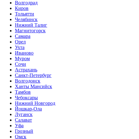
Волгодрад
Киров
Тольятти
Челябинск
Нижний Талиг
Магнитогорск
Самара
Орел
Ухта
Иваново
Муром
Сочи
Астрахань
Санкт-Петербург
Волгодонск
Ханты Мансийск
Тамбов
Чебоксары
Нижний Новгород
Йошкар-Ола
Луганск
Салават
Уфа
Грозный
Омск