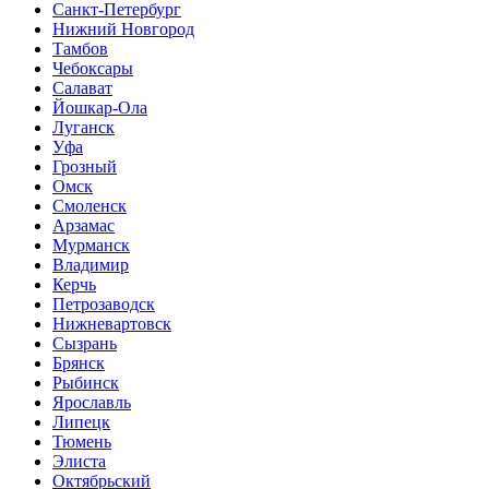
Санкт-Петербург
Нижний Новгород
Тамбов
Чебоксары
Салават
Йошкар-Ола
Луганск
Уфа
Грозный
Омск
Смоленск
Арзамас
Мурманск
Владимир
Керчь
Петрозаводск
Нижневартовск
Сызрань
Брянск
Рыбинск
Ярославль
Липецк
Тюмень
Элиста
Октябрьский