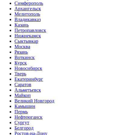
Симферополь
Архангельск
Мелитополь
Владикавказ
Казань
Петропавловск
Нижнекамск
Сыктывкар
Москва
Рязань
Воткинск
Курск
Новосибирск
Тверь
Екатеринбург
Саратов
Альметьевск
Майкоп
Великий Новгород
Камышин
Пермь
Нефтеюганск
Сургут
Белгород
Ростов-на-Дону