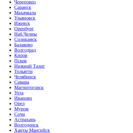
Череповец
Саранск
Махачкала
Ульяновск
Ижевск
Оренбург
Наб.Челны
Соликамск
Балаково
Волгодрад
Киров
Псков
Нижний Талиг
Тольятти
Челябинск
Самара
Магнитогорск
Ухта
Иваново
Орел
Муром
Сочи
Астрахань
Волгодонск
Ханты Мансийск