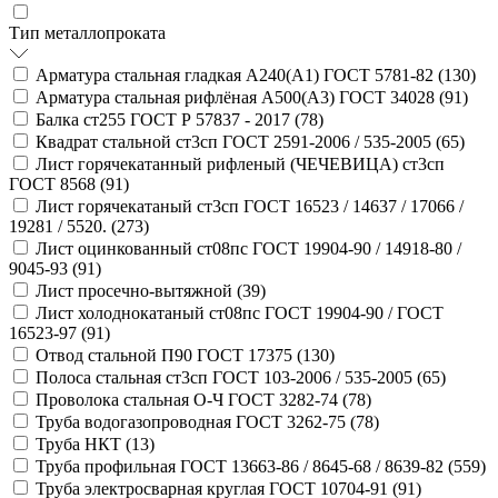
Тип металлопроката
Арматура стальная гладкая А240(А1) ГОСТ 5781-82 (
130
)
Арматура стальная рифлёная А500(А3) ГОСТ 34028 (
91
)
Балка ст255 ГОСТ Р 57837 - 2017 (
78
)
Квадрат стальной ст3сп ГОСТ 2591-2006 / 535-2005 (
65
)
Лист горячекатанный рифленый (ЧЕЧЕВИЦА) ст3сп
ГОСТ 8568 (
91
)
Лист горячекатаный ст3сп ГОСТ 16523 / 14637 / 17066 /
19281 / 5520. (
273
)
Лист оцинкованный ст08пс ГОСТ 19904-90 / 14918-80 /
9045-93 (
91
)
Лист просечно-вытяжной (
39
)
Лист холоднокатаный ст08пс ГОСТ 19904-90 / ГОСТ
16523-97 (
91
)
Отвод стальной П90 ГОСТ 17375 (
130
)
Полоса стальная ст3сп ГОСТ 103-2006 / 535-2005 (
65
)
Проволока стальная О-Ч ГОСТ 3282-74 (
78
)
Труба водогазопроводная ГОСТ 3262-75 (
78
)
Труба НКТ (
13
)
Труба профильная ГОСТ 13663-86 / 8645-68 / 8639-82 (
559
)
Труба электросварная круглая ГОСТ 10704-91 (
91
)