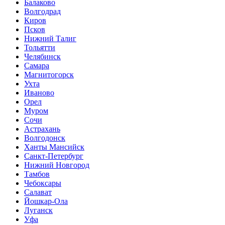
Балаково
Волгодрад
Киров
Псков
Нижний Талиг
Тольятти
Челябинск
Самара
Магнитогорск
Ухта
Иваново
Орел
Муром
Сочи
Астрахань
Волгодонск
Ханты Мансийск
Санкт-Петербург
Нижний Новгород
Тамбов
Чебоксары
Салават
Йошкар-Ола
Луганск
Уфа