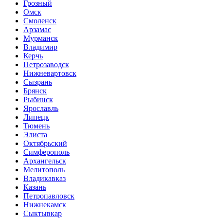
Грозный
Омск
Смоленск
Арзамас
Мурманск
Владимир
Керчь
Петрозаводск
Нижневартовск
Сызрань
Брянск
Рыбинск
Ярославль
Липецк
Тюмень
Элиста
Октябрьский
Симферополь
Архангельск
Мелитополь
Владикавказ
Казань
Петропавловск
Нижнекамск
Сыктывкар